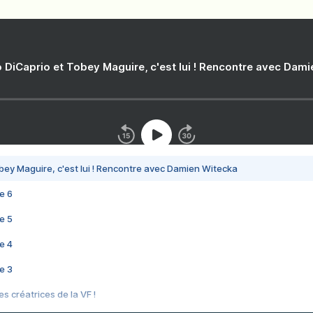
 DiCaprio et Tobey Maguire, c'est lui ! Rencontre avec Dam
bey Maguire, c'est lui ! Rencontre avec Damien Witecka
e 6
e 5
e 4
e 3
s créatrices de la VF !