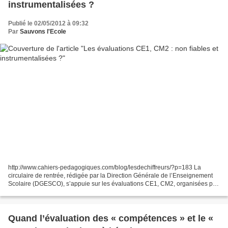
instrumentalisées ?
Publié le 02/05/2012 à 09:32
Par
Sauvons l'Ecole
http://www.cahiers-pedagogiques.com/blog/lesdechiffreurs/?p=183 La
circulaire de rentrée, rédigée par la Direction Générale de l’Enseignement
Scolaire (DGESCO), s’appuie sur les évaluations CE1, CM2, organisées par
cette même DGESCO, pour justifier la...
Quand l’évaluation des « compétences » et le «