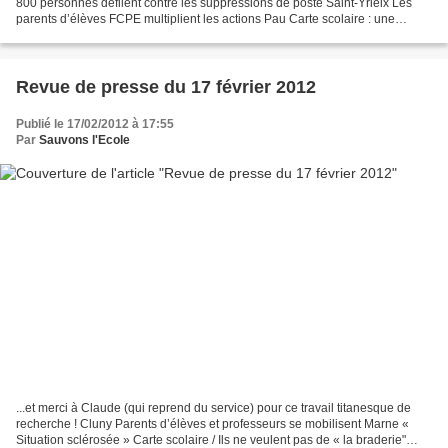
800 personnes défilent contre les suppressions de poste Saint-Yrieix Les
parents d’élèves FCPE multiplient les actions Pau Carte scolaire : une
journée pour rien, ou presque Ruffec...
Revue de presse du 17 février 2012
Publié le 17/02/2012 à 17:55
Par
Sauvons l'Ecole
...et merci à Claude (qui reprend du service) pour ce travail titanesque de
recherche ! Cluny Parents d’élèves et professeurs se mobilisent Marne «
Situation sclérosée » Carte scolaire / Ils ne veulent pas de « la braderie"