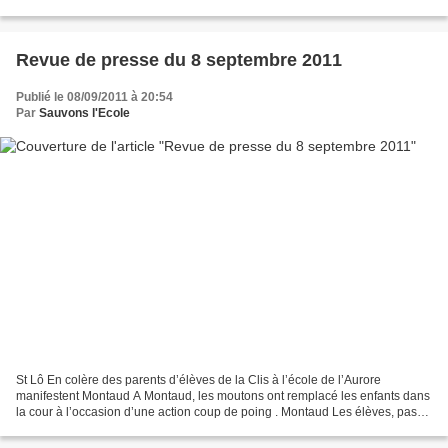
Épernay Une classe menacée...
Revue de presse du 8 septembre 2011
Publié le 08/09/2011 à 20:54
Par
Sauvons l'Ecole
St Lô En colère des parents d’élèves de la Clis à l’école de l’Aurore
manifestent Montaud A Montaud, les moutons ont remplacé les enfants dans
la cour à l’occasion d’une action coup de poing . Montaud Les élèves, pas
des moutons Lamballe Coëtmieux. Les...