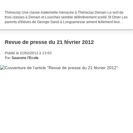
Thénezay Une classe maternelle menacée à Thénezay Denain Le sort de
trois classes à Denain et Lourches semble définitivement scellé St Omer Les
parents d'élèves de George-Sand à Longuenesse aiment tellement leur
école qu'ils y sont retournés hier Mobilisation...
Revue de presse du 21 février 2012
Publié le 21/02/2012 à 13:03
Par
Sauvons l'Ecole