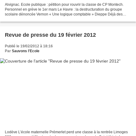
Alvignac. Ecole publique : pétition pour rouvrir la classe de CP Montech.
Personnel en grève le 1er mars Le Havre : la destructuration du groupe
scolaire dénoncée Vernon « Une logique comptable » Dieppe Déjà des
occupations d'école écoles bloquées et...
Revue de presse du 19 février 2012
Publié le 19/02/2012 à 18:16
Par
Sauvons l'Ecole
Lodève L’école maternelle Prémerlet perd une classe à la rentrée Limoges