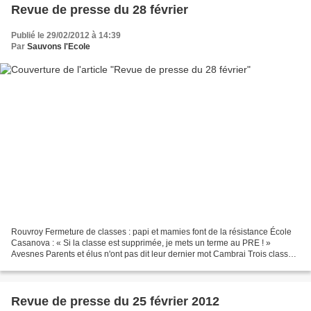
Revue de presse du 28 février
Publié le 29/02/2012 à 14:39
Par
Sauvons l'Ecole
Rouvroy Fermeture de classes : papi et mamies font de la résistance École
Casanova : « Si la classe est supprimée, je mets un terme au PRE ! »
Avesnes Parents et élus n'ont pas dit leur dernier mot Cambrai Trois classes
sauvées de la fermeture dans le...
Revue de presse du 25 février 2012