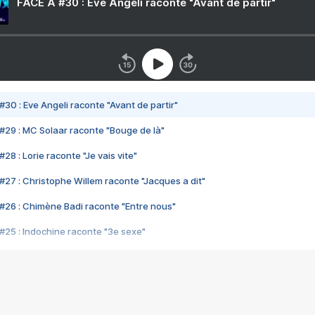
FACE A #30 : Eve Angeli raconte "Avant de partir"
#30 : Eve Angeli raconte "Avant de partir"
#29 : MC Solaar raconte "Bouge de là"
28 : Lorie raconte "Je vais vite"
#27 : Christophe Willem raconte "Jacques a dit"
#26 : Chimène Badi raconte "Entre nous"
#25 : Indochine raconte "3e sexe"
#24 : Zaho raconte "C'est chelou"
#23 : Patrick Bruel raconte "Au café des délices"
#22 : Kyo raconte "Le chemin"