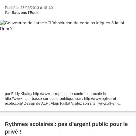
Publié le 26/03/2013 à 18:40
Par
Sauvons l'Ecole
par Eddy Khaldy http://www.la-republique-contre-son-ecole.fr/
http://www.main-basse-sur-ecole-publique.com/ http://www.eglise-et-
ecole.com/ Dessin de ALF : Alain Faillat Visitez son site : www.alf-en-
couleurs.com L’absolution de certains laïques à la...
Rythmes scolaires : pas d’argent public pour le
privé !