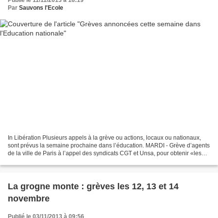
Par
Sauvons l'Ecole
In Libération Plusieurs appels à la grève ou actions, locaux ou nationaux,
sont prévus la semaine prochaine dans l’éducation. MARDI - Grève d’agents
de la ville de Paris à l’appel des syndicats CGT et Unsa, pour obtenir «les
moyens adaptés» à l’exercice...
La grogne monte : grèves les 12, 13 et 14
novembre
Publié le 03/11/2013 à 09:56