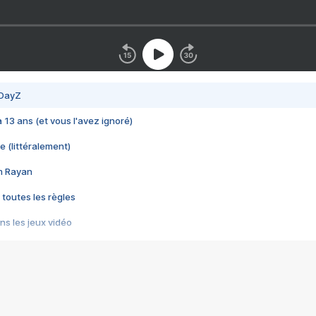
 DayZ
 a 13 ans (et vous l'avez ignoré)
e (littéralement)
im Rayan
 toutes les règles
s les jeux vidéo
us choquant de Rockstar ? - Le scandale BULLY
e plus moche de Steam
du RÊVE tourne au CAUCHEMAR