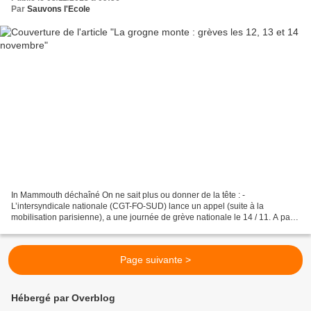
Par
Sauvons l'Ecole
In Mammouth déchaîné On ne sait plus ou donner de la tête : -
L’intersyndicale nationale (CGT-FO-SUD) lance un appel (suite à la
mobilisation parisienne), a une journée de grève nationale le 14 / 11. A paris
et RP, ils sont rejoints par le SNUipp. Des...
Page suivante >
Hébergé par Overblog