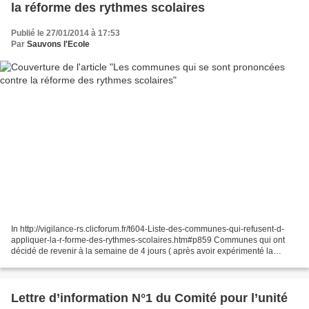
la réforme des rythmes scolaires
Publié le 27/01/2014 à 17:53
Par
Sauvons l'Ecole
In http://vigilance-rs.clicforum.fr/t604-Liste-des-communes-qui-refusent-d-
appliquer-la-r-forme-des-rythmes-scolaires.htm#p859 Communes qui ont
décidé de revenir à la semaine de 4 jours ( après avoir expérimenté la
réforme des rythmes scolaires ) : 643....
Lettre d’information N°1 du Comité pour l’unité