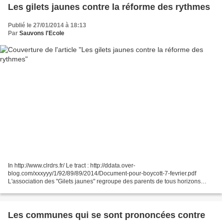
Les gilets jaunes contre la réforme des rythmes
Publié le 27/01/2014 à 18:13
Par
Sauvons l'Ecole
In http://www.clrdrs.fr/ Le tract : http://ddata.over-
blog.com/xxxyyy/1/92/89/89/2014/Document-pour-boycott-7-fevrier.pdf
L'association des "Gilets jaunes" regroupe des parents de tous horizons
(élus PEEP, FCPE ou autres, non affiliés etc), des enseignants,...
Les communes qui se sont prononcées contre