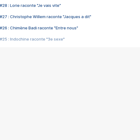
28 : Lorie raconte "Je vais vite"
#27 : Christophe Willem raconte "Jacques a dit"
#26 : Chimène Badi raconte "Entre nous"
#25 : Indochine raconte "3e sexe"
#24 : Zaho raconte "C'est chelou"
#23 : Patrick Bruel raconte "Au café des délices"
#22 : Kyo raconte "Le chemin"
#21 : Nolwenn Leroy raconte "Cassé"
#20 : Patrick Hernandez raconte "Born to be alive"
#19 : Lorie raconte "Près de moi"
#18 : Michael Jones raconte "A nos actes manqués" (avec Jean-Jacque
#17 : Khaled raconte "Aïcha"