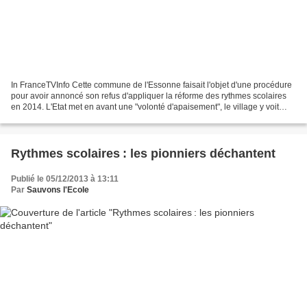
In FranceTVInfo Cette commune de l'Essonne faisait l'objet d'une procédure
pour avoir annoncé son refus d'appliquer la réforme des rythmes scolaires
en 2014. L'Etat met en avant une "volonté d'apaisement", le village y voit
plutôt un "vrai aveu de faiblesse"....
Rythmes scolaires : les pionniers déchantent
Publié le 05/12/2013 à 13:11
Par
Sauvons l'Ecole