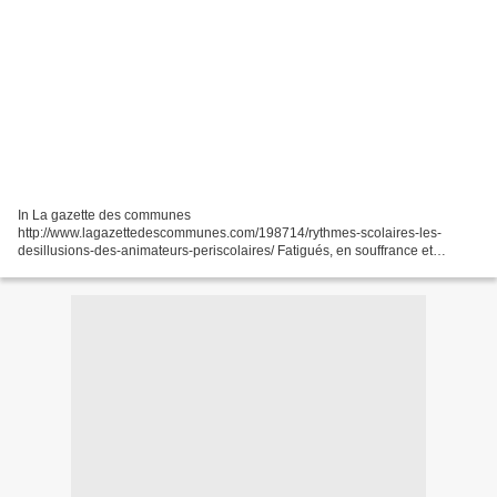
In La gazette des communes
http://www.lagazettedescommunes.com/198714/rythmes-scolaires-les-
desillusions-des-animateurs-periscolaires/ Fatigués, en souffrance et
frustrés : les animateurs, coordinateurs, directeurs de centre de loisirs ou
d’ALAE accusent...