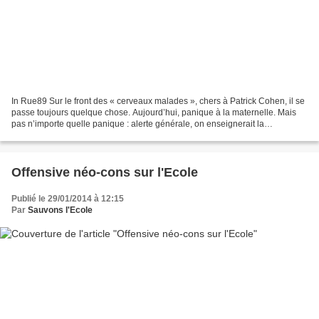
In Rue89 Sur le front des « cerveaux malades », chers à Patrick Cohen, il se
passe toujours quelque chose. Aujourd’hui, panique à la maternelle. Mais
pas n’importe quelle panique : alerte générale, on enseignerait la
masturbation aux enfants. Des SMS...
Offensive néo-cons sur l'Ecole
Publié le 29/01/2014 à 12:15
Par
Sauvons l'Ecole