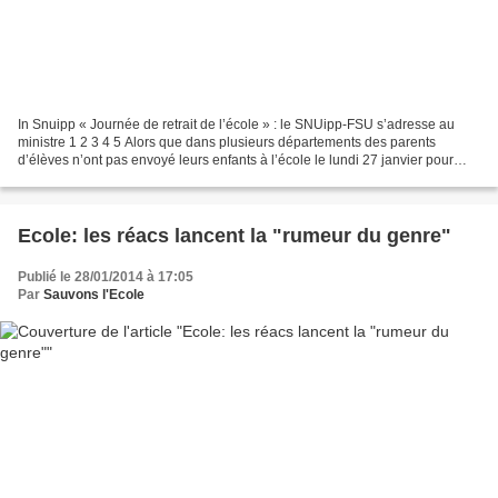
In Snuipp « Journée de retrait de l’école » : le SNUipp-FSU s’adresse au
ministre 1 2 3 4 5 Alors que dans plusieurs départements des parents
d’élèves n’ont pas envoyé leurs enfants à l’école le lundi 27 janvier pour
protester contre une soi-disant «...
Ecole: les réacs lancent la "rumeur du genre"
Publié le 28/01/2014 à 17:05
Par
Sauvons l'Ecole