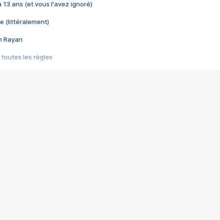
 a 13 ans (et vous l'avez ignoré)
e (littéralement)
im Rayan
 toutes les règles
s les jeux vidéo
us choquant de Rockstar ? - Le scandale BULLY
e plus moche de Steam
du RÊVE tourne au CAUCHEMAR
pendant 8 heures
it… à tort
umiliés par un jeu vidéo
ire - Final Fantasy 8
ti un empire - Age of Empires