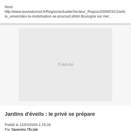
Nord
http://www.lavoixdunord.fr/Region/actualite/Secteur_Region/2009/03/12/artic
le_universites-la-mobilisation-se-poursuit.shtml Boulogne sur mer
http://www.lavoixdunord.fr/Locales/Boulogne_sur_Mer/actualite/Secteur_Bou
logne_sur_Mer/2009/03/12/article_toujours-autant-d-inquietudes-sur-l-
aven.shtml...
Publicité
Jardins d'éveils : le privé se prépare
Publié le 12/03/2009 à 19:26
Par
Sauvons l'Ecole