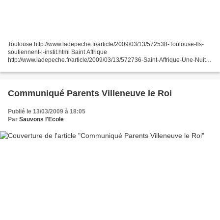
Toulouse http://www.ladepeche.fr/article/2009/03/13/572538-Toulouse-Ils-
soutiennent-l-instit.html Saint Affrique
http://www.ladepeche.fr/article/2009/03/13/572736-Saint-Affrique-Une-Nuit-
des-ecoles-pour-federer-les-resistances.html Gers
http://www.ladepeche.fr/article/2009/03/13/572747-Fleurance-Parents-d-
eleves-et-enseignants-prevoient-des-actions.html...
Communiqué Parents Villeneuve le Roi
Publié le 13/03/2009 à 18:05
Par
Sauvons l'Ecole