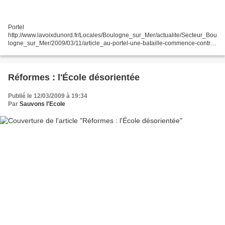
Portel
http://www.lavoixdunord.fr/Locales/Boulogne_sur_Mer/actualite/Secteur_Bou
logne_sur_Mer/2009/03/11/article_au-portel-une-bataille-commence-contre-
l.shtml Calais
http://www.lavoixdunord.fr/Locales/Calais/actualite/Secteur_Calais/2009/03/1
1/article_nouvelle-journee-de-mobilisation-hier-a.shtml...
Réformes : l'École désorientée
Publié le 12/03/2009 à 19:34
Par
Sauvons l'Ecole