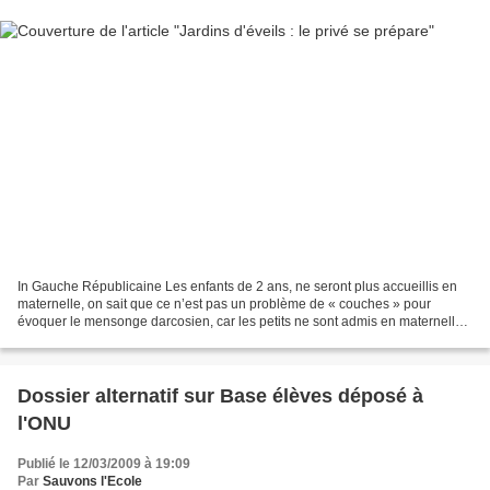
In Gauche Républicaine Les enfants de 2 ans, ne seront plus accueillis en
maternelle, on sait que ce n’est pas un problème de « couches » pour
évoquer le mensonge darcosien, car les petits ne sont admis en maternelle
que lorsqu’ils sont « propres ». L’objectif...
Dossier alternatif sur Base élèves déposé à
l'ONU
Publié le 12/03/2009 à 19:09
Par
Sauvons l'Ecole