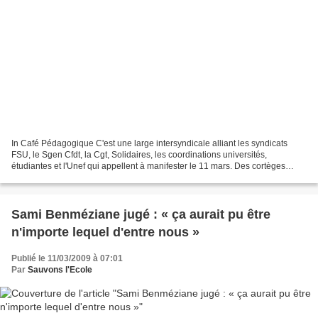
In Café Pédagogique C'est une large intersyndicale alliant les syndicats
FSU, le Sgen Cfdt, la Cgt, Solidaires, les coordinations universités,
étudiantes et l'Unef qui appellent à manifester le 11 mars. Des cortèges
devraient parcourir plus de 20 villes...
Sami Benméziane jugé : « ça aurait pu être
n'importe lequel d'entre nous »
Publié le 11/03/2009 à 07:01
Par
Sauvons l'Ecole