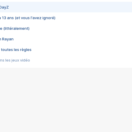
 DayZ
 a 13 ans (et vous l'avez ignoré)
e (littéralement)
im Rayan
 toutes les règles
s les jeux vidéo
us choquant de Rockstar ? - Le scandale BULLY
e plus moche de Steam
du RÊVE tourne au CAUCHEMAR
pendant 8 heures
it… à tort
umiliés par un jeu vidéo