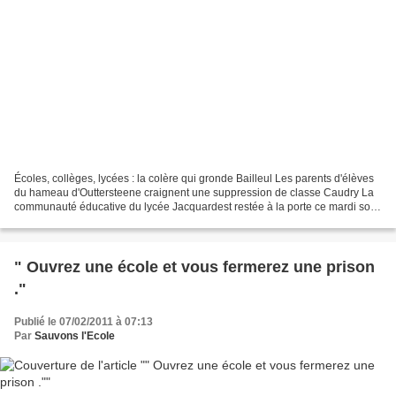
Écoles, collèges, lycées : la colère qui gronde Bailleul Les parents d'élèves
du hameau d'Outtersteene craignent une suppression de classe Caudry La
communauté éducative du lycée Jacquardest restée à la porte ce mardi soir
Tourcoing « Le pôle santé social...
" Ouvrez une école et vous fermerez une prison
."
Publié le 07/02/2011 à 07:13
Par
Sauvons l'Ecole