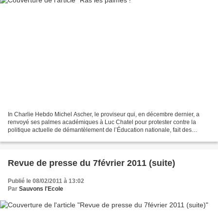
In Charlie Hebdo Michel Ascher, le proviseur qui, en décembre dernier, a
renvoyé ses palmes académiques à Luc Chatel pour protester contre la
politique actuelle de démantèlement de l’Éducation nationale, fait des
émules: depuis, d’autres lui ont emboîté...
Revue de presse du 7février 2011 (suite)
Publié le 08/02/2011 à 13:02
Par
Sauvons l'Ecole