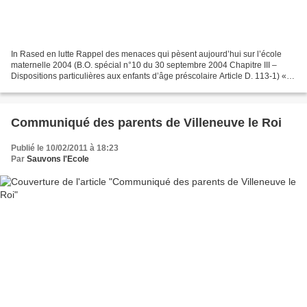
In Rased en lutte Rappel des menaces qui pèsent aujourd’hui sur l’école
maternelle 2004 (B.O. spécial n°10 du 30 septembre 2004 Chapitre III –
Dispositions particulières aux enfants d’âge préscolaire Article D. 113-1) «
En l’absence d’école ou de classe...
Communiqué des parents de Villeneuve le Roi
Publié le 10/02/2011 à 18:23
Par
Sauvons l'Ecole