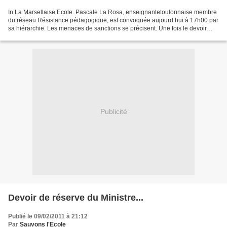
In La Marsellaise Ecole. Pascale La Rosa, enseignantetoulonnaise membre
du réseau Résistance pédagogique, est convoquée aujourd’hui à 17h00 par
sa hiérarchie. Les menaces de sanctions se précisent. Une fois le devoir
d’indignation posé, reste la mise...
Publicité
Devoir de réserve du Ministre...
Publié le 09/02/2011 à 21:12
Par
Sauvons l'Ecole