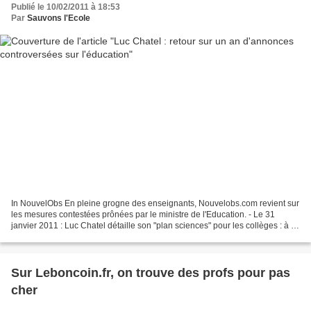
Publié le 10/02/2011 à 18:53
Par
Sauvons l'Ecole
In NouvelObs En pleine grogne des enseignants, Nouvelobs.com revient sur
les mesures contestées prônées par le ministre de l'Education. - Le 31
janvier 2011 : Luc Chatel détaille son "plan sciences" pour les collèges : à la
rentrée, dans 400 établissements...
Sur Leboncoin.fr, on trouve des profs pour pas
cher