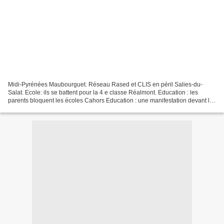
Midi-Pyrénées Maubourguet. Réseau Rased et CLIS en péril Salies-du-
Salat. Ecole: ils se battent pour la 4 e classe Réalmont. Education : les
parents bloquent les écoles Cahors Education : une manifestation devant la
préfecture Toulouse « Nous demandons...