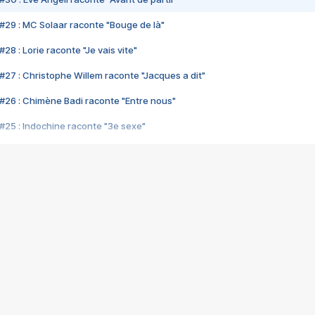
#29 : MC Solaar raconte "Bouge de là"
28 : Lorie raconte "Je vais vite"
#27 : Christophe Willem raconte "Jacques a dit"
#26 : Chimène Badi raconte "Entre nous"
#25 : Indochine raconte "3e sexe"
#24 : Zaho raconte "C'est chelou"
#23 : Patrick Bruel raconte "Au café des délices"
#22 : Kyo raconte "Le chemin"
#21 : Nolwenn Leroy raconte "Cassé"
#20 : Patrick Hernandez raconte "Born to be alive"
#19 : Lorie raconte "Près de moi"
#18 : Michael Jones raconte "A nos actes manqués" (avec Jean-Jacque