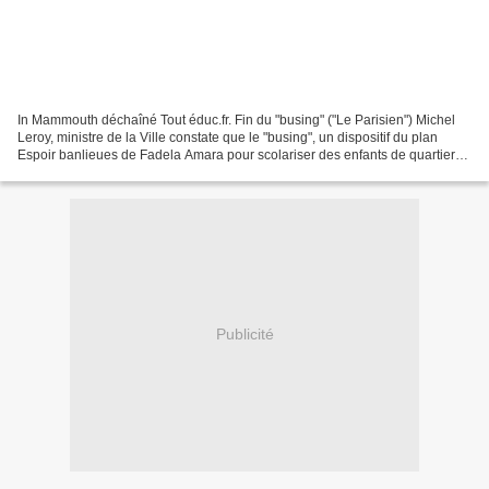
In Mammouth déchaîné Tout éduc.fr. Fin du "busing" ("Le Parisien") Michel
Leroy, ministre de la Ville constate que le "busing", un dispositif du plan
Espoir banlieues de Fadela Amara pour scolariser des enfants de quartiers
défavorisés dans d’autres quartiers,...
Publicité