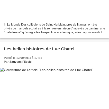
In Le Monde Des collégiens de Saint-Herblain, près de Nantes, ont été
privés de manuels scolaires à la rentrée en raison d'impayés de cantine, une
"maladresse" qu'a regrettée l'inspection académique, a-t-on appris mardi 13
septembre de sources concordantes....
Les belles histoires de Luc Chatel
Publié le 13/09/2011 à 17:31
Par
Sauvons l'Ecole