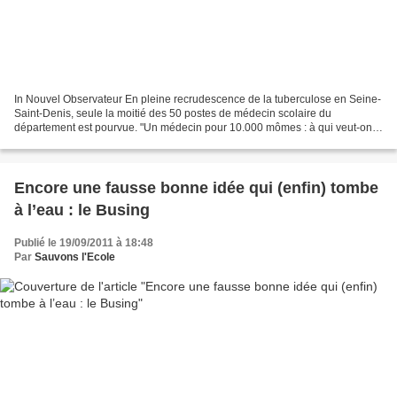
In Nouvel Observateur En pleine recrudescence de la tuberculose en Seine-
Saint-Denis, seule la moitié des 50 postes de médecin scolaire du
département est pourvue. "Un médecin pour 10.000 mômes : à qui veut-on
faire croire que ça peut fonctionner ?",...
Encore une fausse bonne idée qui (enfin) tombe
à l’eau : le Busing
Publié le 19/09/2011 à 18:48
Par
Sauvons l'Ecole