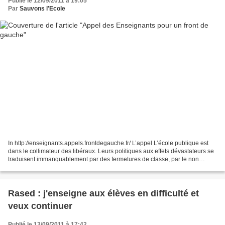
Publié le 12/09/2011 à 19:05
Par
Sauvons l'Ecole
In http://enseignants.appels.frontdegauche.fr/ L’appel L’école publique est
dans le collimateur des libéraux. Leurs politiques aux effets dévastateurs se
traduisent immanquablement par des fermetures de classe, par le non
remplacement d’enseignants, par...
Rased : j'enseigne aux élèves en difficulté et
veux continuer
Publié le 13/09/2011 à 17:42