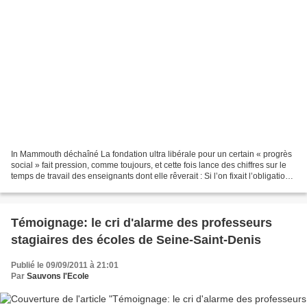
In Mammouth déchaîné La fondation ultra libérale pour un certain « progrès
social » fait pression, comme toujours, et cette fois lance des chiffres sur le
temps de travail des enseignants dont elle rêverait : Si l’on fixait l’obligation
de service des...
Témoignage: le cri d'alarme des professeurs
stagiaires des écoles de Seine-Saint-Denis
Publié le 09/09/2011 à 21:01
Par
Sauvons l'Ecole