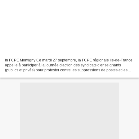
In FCPE Montigny Ce mardi 27 septembre, la FCPE régionale ile-de-France
appelle à participer à la journée d'action des syndicats d'enseignants
(publics et privés) pour protester contre les suppressions de postes et les
difficultés auxquelles élèves et...