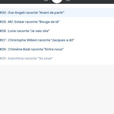
#30 : Eve Angeli raconte "Avant de partir"
#29 : MC Solaar raconte "Bouge de là"
28 : Lorie raconte "Je vais vite"
#27 : Christophe Willem raconte "Jacques a dit"
#26 : Chimène Badi raconte "Entre nous"
#25 : Indochine raconte "3e sexe"
#24 : Zaho raconte "C'est chelou"
#23 : Patrick Bruel raconte "Au café des délices"
#22 : Kyo raconte "Le chemin"
#21 : Nolwenn Leroy raconte "Cassé"
#20 : Patrick Hernandez raconte "Born to be alive"
#19 : Lorie raconte "Près de moi"