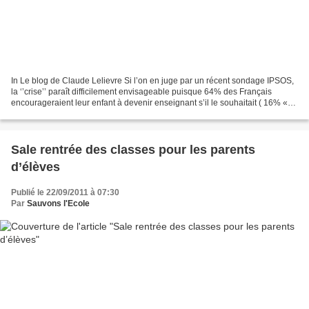
In Le blog de Claude Lelievre Si l’on en juge par un récent sondage IPSOS,
la ‘’crise’’ paraît difficilement envisageable puisque 64% des Français
encourageraient leur enfant à devenir enseignant s’il le souhaitait ( 16% «
tout à fait », 48% « plutôt...
Sale rentrée des classes pour les parents
d’élèves
Publié le 22/09/2011 à 07:30
Par
Sauvons l'Ecole