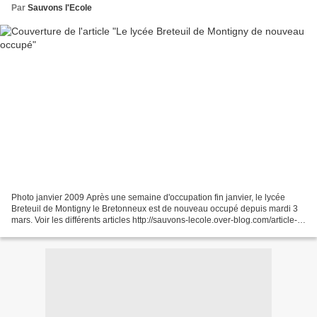
Par
Sauvons l'Ecole
Photo janvier 2009 Après une semaine d'occupation fin janvier, le lycée
Breteuil de Montigny le Bretonneux est de nouveau occupé depuis mardi 3
mars. Voir les différents articles http://sauvons-lecole.over-blog.com/article-
27208671.html http://sauvons-lecole.over-blog.com/article-27013114.html...