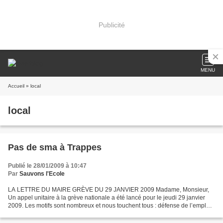
Publicité
MENU
Accueil
» local
local
Pas de sma à Trappes
Publié le 28/01/2009 à 10:47
Par
Sauvons l'Ecole
LA LETTRE DU MAIRE GRÈVE DU 29 JANVIER 2009 Madame, Monsieur,
Un appel unitaire à la grève nationale a été lancé pour le jeudi 29 janvier
2009. Les motifs sont nombreux et nous touchent tous : défense de l’emploi
privé et public, lutte contre la précarité...