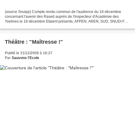
(source Snuipp) Compte rendu commun de l'audience du 18 décembre
concernant l'avenir des Rased auprès de l'inspecteur d'Académie des
Yvelines le 18 décembre Etaient présents; AFPEN, AREN, SUD, SNUDI FO,
SNUIPP, SE, SGEN, PEEP, FCPE excusée. L'IA et IA...
Théâtre : "Maîtresse !"
Publié le 31/12/2008 à 16:27
Par
Sauvons l'Ecole