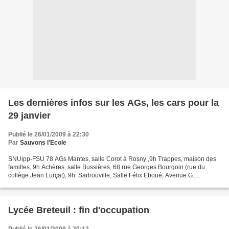
Les dernières infos sur les AGs, les cars pour la
29 janvier
Publié le 26/01/2009 à 22:30
Par
Sauvons l'Ecole
SNUipp-FSU 78 AGs Mantes, salle Corot à Rosny ,9h Trappes, maison des
familles, 9h Achères, salle Bussières, 68 rue Georges Bourgoin (rue du
collège Jean Lurçat), 9h. Sartrouville, Salle Félix Eboué, Avenue G.
Clemenceau, à côté de la Mairie Annexe, 10...
Lycée Breteuil : fin d'occupation