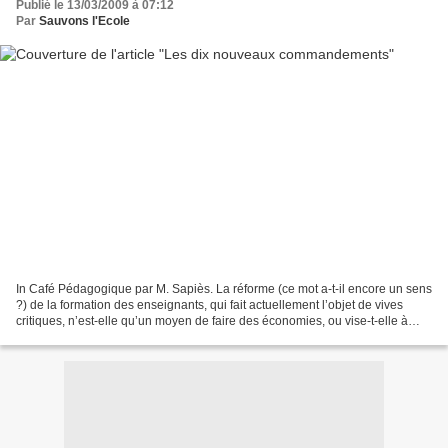
Publié le 13/03/2009 à 07:12
Par
Sauvons l'Ecole
In Café Pédagogique par M. Sapiès. La réforme (ce mot a-t-il encore un sens
?) de la formation des enseignants, qui fait actuellement l’objet de vives
critiques, n’est-elle qu’un moyen de faire des économies, ou vise-t-elle à
transformer en profondeur...