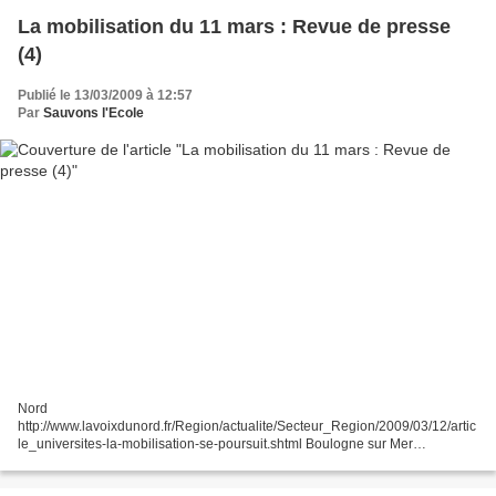
La mobilisation du 11 mars : Revue de presse
(4)
Publié le 13/03/2009 à 12:57
Par
Sauvons l'Ecole
Nord
http://www.lavoixdunord.fr/Region/actualite/Secteur_Region/2009/03/12/artic
le_universites-la-mobilisation-se-poursuit.shtml Boulogne sur Mer
http://www.lavoixdunord.fr/Locales/Boulogne_sur_Mer/actualite/Secteur_Bou
logne_sur_Mer/2009/03/12/article_toujours-autant-d-inquietudes-sur-l-