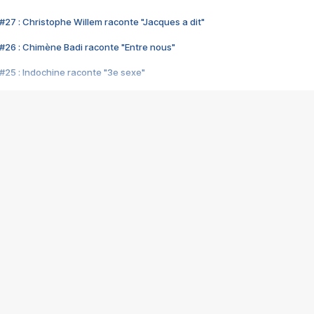
#27 : Christophe Willem raconte "Jacques a dit"
#26 : Chimène Badi raconte "Entre nous"
#25 : Indochine raconte "3e sexe"
#24 : Zaho raconte "C'est chelou"
#23 : Patrick Bruel raconte "Au café des délices"
#22 : Kyo raconte "Le chemin"
#21 : Nolwenn Leroy raconte "Cassé"
#20 : Patrick Hernandez raconte "Born to be alive"
#19 : Lorie raconte "Près de moi"
#18 : Michael Jones raconte "A nos actes manqués" (avec Jean-Jacque
#17 : Khaled raconte "Aïcha"
#16 : Corneille raconte "Parce qu'on vient de loin"