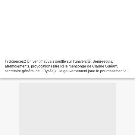
In Sciences2 Un vent mauvais souffle sur l’université. Semi-reculs,
atermoiements, provocations (lire ici le mensonge de Claude Guéant,
secrétaire général de l’Elysée )... le gouvernement joue le pourrissement de
la contestation dans les universités et...