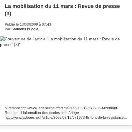
aven.shtml...
La mobilisation du 11 mars : Revue de presse
(3)
Publié le 13/03/2009 à 07:43
Par
Sauvons l'Ecole
Miremont http://www.ladepeche.fr/article/2009/03/12/572206-Miremont-
Reunion-d-information-des-ecoles.html Ariège
http://www.ladepeche.fr/article/2009/03/12/571973-Ils-font-de-la-resistance-
pedagogique.html Tarn http://www.ladepeche.fr/article/2009/03/12/572126-
Une-Nuit-des-ecoles-face-aux-reformes.html...