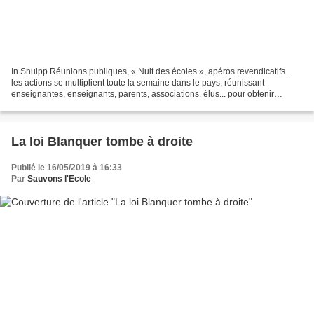
In Snuipp Réunions publiques, « Nuit des écoles », apéros revendicatifs...
les actions se multiplient toute la semaine dans le pays, réunissant
enseignantes, enseignants, parents, associations, élus... pour obtenir
l'abandon du projet de loi « école de...
La loi Blanquer tombe à droite
Publié le 16/05/2019 à 16:33
Par
Sauvons l'Ecole