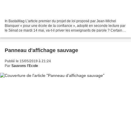
In BastaMag L’article premier du projet de loi proposé par Jean-Michel
Blanquer « pour une école de la confiance », adopté en seconde lecture par
le Sénat ce mardi 14 mai, va-t-il priver les enseignants de parole ? Certains
d’entre eux le craignent. Pour...
Panneau d'affichage sauvage
Publié le 15/05/2019 à 21:24
Par
Sauvons l'Ecole