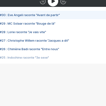
#30 : Eve Angeli raconte "Avant de partir"
#29 : MC Solaar raconte "Bouge de là"
28 : Lorie raconte "Je vais vite"
#27 : Christophe Willem raconte "Jacques a dit"
#26 : Chimène Badi raconte "Entre nous"
#25 : Indochine raconte "3e sexe"
#24 : Zaho raconte "C'est chelou"
#23 : Patrick Bruel raconte "Au café des délices"
#22 : Kyo raconte "Le chemin"
#21 : Nolwenn Leroy raconte "Cassé"
#20 : Patrick Hernandez raconte "Born to be alive"