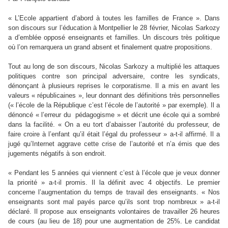
« L’Ecole appartient d’abord à toutes les familles de France ». Dans
son discours sur l’éducation à Montpellier le 28 février, Nicolas Sarkozy
a d’emblée opposé enseignants et familles. Un discours très politique
où l’on remarquera un grand absent et finalement quatre propositions.
Tout au long de son discours, Nicolas Sarkozy a multiplié les attaques
politiques contre son principal adversaire, contre les syndicats,
dénonçant à plusieurs reprises le corporatisme. Il a mis en avant les
valeurs « républicaines », leur donnant des définitions très personnelles
(« l’école de la République c’est l’école de l’autorité » par exemple). Il a
dénoncé « l’erreur du pédagogisme » et décrit une école qui a sombré
dans la facilité. « On a eu tort d’abaisser l’autorité du professeur, de
faire croire à l’enfant qu’il était l’égal du professeur » a-t-il affirmé. Il a
jugé qu’Internet aggrave cette crise de l’autorité et n’a émis que des
jugements négatifs à son endroit.
« Pendant les 5 années qui viennent c’est à l’école que je veux donner
la priorité » a-t-il promis. Il la définit avec 4 objectifs. Le premier
concerne l’augmentation du temps de travail des enseignants. « Nos
enseignants sont mal payés parce qu’ils sont trop nombreux » a-t-il
déclaré. Il propose aux enseignants volontaires de travailler 26 heures
de cours (au lieu de 18) pour une augmentation de 25%. Le candidat