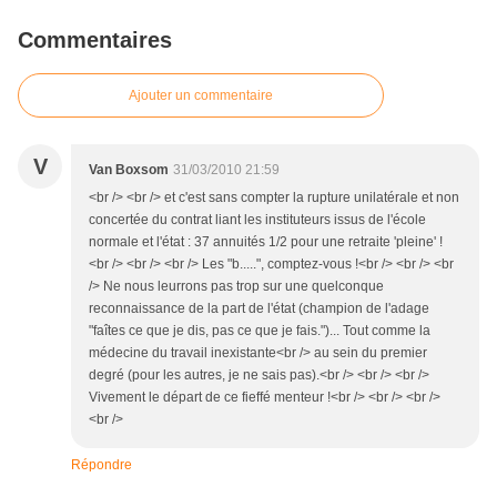
Commentaires
Ajouter un commentaire
V
Van Boxsom
31/03/2010 21:59
<br /> <br /> et c'est sans compter la rupture unilatérale et non
concertée du contrat liant les instituteurs issus de l'école
normale et l'état : 37 annuités 1/2 pour une retraite 'pleine' !
<br /> <br /> <br /> Les "b.....", comptez-vous !<br /> <br /> <br
/> Ne nous leurrons pas trop sur une quelconque
reconnaissance de la part de l'état (champion de l'adage
"faîtes ce que je dis, pas ce que je fais.")... Tout comme la
médecine du travail inexistante<br /> au sein du premier
degré (pour les autres, je ne sais pas).<br /> <br /> <br />
Vivement le départ de ce fieffé menteur !<br /> <br /> <br />
<br />
Répondre