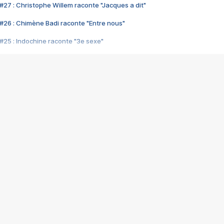
#27 : Christophe Willem raconte "Jacques a dit"
#26 : Chimène Badi raconte "Entre nous"
#25 : Indochine raconte "3e sexe"
#24 : Zaho raconte "C'est chelou"
#23 : Patrick Bruel raconte "Au café des délices"
#22 : Kyo raconte "Le chemin"
#21 : Nolwenn Leroy raconte "Cassé"
#20 : Patrick Hernandez raconte "Born to be alive"
#19 : Lorie raconte "Près de moi"
#18 : Michael Jones raconte "A nos actes manqués" (avec Jean-Jacque
#17 : Khaled raconte "Aïcha"
#16 : Corneille raconte "Parce qu'on vient de loin"
#15 : Indochine raconte "L'aventurier"