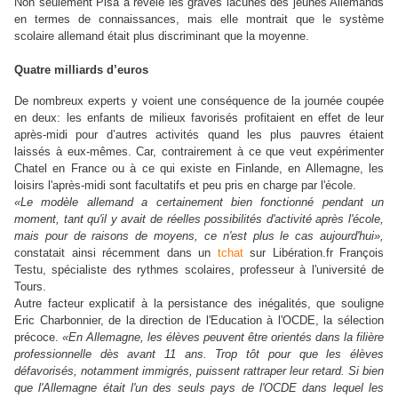
Non seulement Pisa a révélé les graves lacunes des jeunes Allemands
en termes de connaissances, mais elle montrait que le système
scolaire allemand était plus discriminant que la moyenne.
Quatre milliards d’euros
De nombreux experts y voient une conséquence de la journée coupée
en deux: les enfants de milieux favorisés profitaient en effet de leur
après-midi pour d’autres activités quand les plus pauvres étaient
laissés à eux-mêmes. Car, contrairement à ce que veut expérimenter
Chatel en France ou à ce qui existe en Finlande, en Allemagne, les
loisirs l'après-midi sont facultatifs et peu pris en charge par l'école.
«Le modèle allemand a certainement bien fonctionné pendant un
moment, tant qu'il y avait de réelles possibilités d'activité après l'école,
mais pour de raisons de moyens, ce n'est plus le cas aujourd'hui»,
constatait ainsi récemment dans un
tchat
sur Libération.fr François
Testu, spécialiste des rythmes scolaires, professeur à l'université de
Tours.
Autre facteur explicatif à la persistance des inégalités, que souligne
Eric Charbonnier, de la direction de l'Education à l'OCDE, la sélection
précoce.
«En Allemagne, les élèves peuvent être orientés dans la filière
professionnelle dès avant 11 ans. Trop tôt pour que les élèves
défavorisés, notamment immigrés, puissent rattraper leur retard. Si bien
que l'Allemagne était l'un des seuls pays de l'OCDE dans lequel les