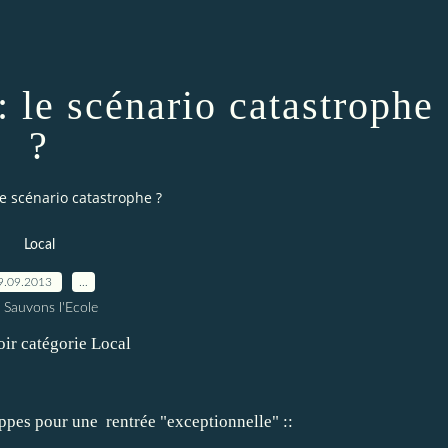
 le scénario catastrophe
?
e scénario catastrophe ?
Local
9.09.2013
…
 Sauvons l'Ecole
oir catégorie
Local
appes pour une rentrée "exceptionnelle" ::