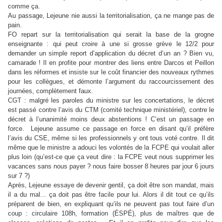
comme ça.
Au passage, Lejeune nie aussi la territorialisation, ça ne mange pas de
pain.
FO repart sur la territorialisation qui serait la base de la grogne
enseignante : qui peut croire à une si grosse grève le 12/2 pour
demander un simple report d’application du décret d’un an ? Bien vu,
camarade ! Il en profite pour montrer des liens entre Darcos et Peillon
dans les réformes et insiste sur le coût financier des nouveaux rythmes
pour les collègues, et démonte l’argument du raccourcissement des
journées, complètement faux.
CGT : malgré les paroles du ministre sur les concertations, le décret
est passé contre l’avis du CTM (comité technique ministériel), contre le
décret à l’unanimité moins deux abstentions ! C’est un passage en
force. Lejeune assume ce passage en force en disant qu’il préfère
l’avis du CSE, même si les professionnels y ont tous voté contre. Il dit
même que le ministre a adouci les volontés de la FCPE qui voulait aller
plus loin (qu’est-ce que ça veut dire : la FCPE veut nous supprimer les
vacances sans nous payer ? nous faire bosser 8 heures par jour 6 jours
sur 7 ?)
Après, Lejeune essaye de devenir gentil, ça doit être son mandat, mais
il a du mal... ça doit pas être facile pour lui. Alors il dit tout ce qu’ils
préparent de bien, en expliquant qu’ils ne peuvent pas tout faire d’un
coup : circulaire 108h, formation (ÉSPÉ), plus de maîtres que de