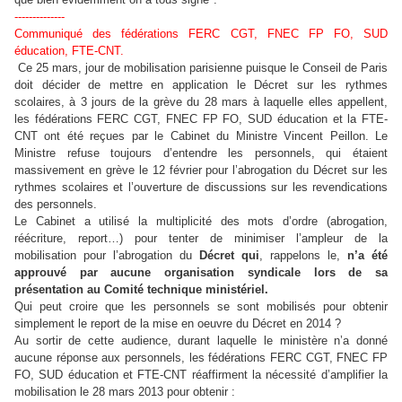
--------------
Communiqué des fédérations FERC CGT, FNEC FP FO, SUD
éducation, FTE-CNT.
Ce 25 mars, jour de mobilisation parisienne puisque le Conseil de Paris
doit décider de mettre en application le Décret sur les rythmes
scolaires, à 3 jours de la grève du 28 mars à laquelle elles appellent,
les fédérations FERC CGT, FNEC FP FO, SUD éducation et la FTE-
CNT ont été reçues par le Cabinet du Ministre Vincent Peillon. Le
Ministre refuse toujours d’entendre les personnels, qui étaient
massivement en grève le 12 février pour l’abrogation du Décret sur les
rythmes scolaires et l’ouverture de discussions sur les revendications
des personnels.
Le Cabinet a utilisé la multiplicité des mots d’ordre (abrogation,
réécriture, report…) pour tenter de minimiser l’ampleur de la
mobilisation pour l’abrogation du
Décret qui
, rappelons le,
n’a été
approuvé par aucune organisation syndicale lors de sa
présentation au Comité technique ministériel.
Qui peut croire que les personnels se sont mobilisés pour obtenir
simplement le report de la mise en oeuvre du Décret en 2014 ?
Au sortir de cette audience, durant laquelle le ministère n’a donné
aucune réponse aux personnels, les fédérations FERC CGT, FNEC FP
FO, SUD éducation et FTE-CNT réaffirment la nécessité d’amplifier la
mobilisation le 28 mars 2013 pour obtenir :