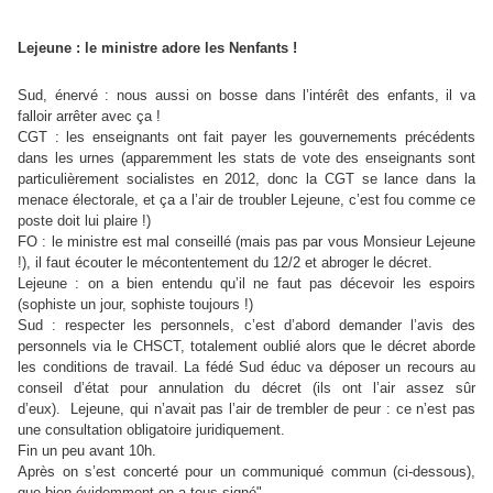
Lejeune : le ministre adore les Nenfants !
Sud, énervé : nous aussi on bosse dans l’intérêt des enfants, il va
falloir arrêter avec ça !
CGT : les enseignants ont fait payer les gouvernements précédents
dans les urnes (apparemment les stats de vote des enseignants sont
particulièrement socialistes en 2012, donc la CGT se lance dans la
menace électorale, et ça a l’air de troubler Lejeune, c’est fou comme ce
poste doit lui plaire !)
FO : le ministre est mal conseillé (mais pas par vous Monsieur Lejeune
!), il faut écouter le mécontentement du 12/2 et abroger le décret.
Lejeune : on a bien entendu qu’il ne faut pas décevoir les espoirs
(sophiste un jour, sophiste toujours !)
Sud : respecter les personnels, c’est d’abord demander l’avis des
personnels via le CHSCT, totalement oublié alors que le décret aborde
les conditions de travail. La fédé Sud éduc va déposer un recours au
conseil d’état pour annulation du décret (ils ont l’air assez sûr
d’eux). Lejeune, qui n’avait pas l’air de trembler de peur : ce n’est pas
une consultation obligatoire juridiquement.
Fin un peu avant 10h.
Après on s’est concerté pour un communiqué commun (ci-dessous),
que bien évidemment on a tous signé".