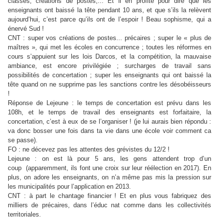
classes, créations de postes,... Et il en profite pour dire que les
enseignants ont baissé la tête pendant 10 ans, et que s’ils la relèvent
aujourd’hui, c’est parce qu’ils ont de l’espoir ! Beau sophisme, qui a
énervé Sud !
CNT : super vos créations de postes... précaires ; super le « plus de
maîtres », qui met les écoles en concurrence ; toutes les réformes en
cours s’appuient sur les lois Darcos, et la compétition, la mauvaise
ambiance, est encore privilégiée ; surcharges de travail sans
possibilités de concertation ; super les enseignants qui ont baissé la
tête quand on ne supprime pas les sanctions contre les désobéisseurs
!
Réponse de Lejeune : le temps de concertation est prévu dans les
108h, et le temps de travail des enseignants est forfaitaire, la
concertation, c’est à eux de se l’organiser ! (je lui aurais bien répondu :
va donc bosser une fois dans ta vie dans une école voir comment ca
se passe).
FO : ne décevez pas les attentes des grévistes du 12/2 !
Lejeune : on est là pour 5 ans, les gens attendent trop d’un
coup (apparemment, ils font une croix sur leur réélection en 2017). En
plus, on adore les enseignants, on n’a même pas mis la pression sur
les municipalités pour l’application en 2013.
CNT : à part le chantage financier ! Et en plus vous fabriquez des
milliers de précaires, dans l’éduc nat comme dans les collectivités
territoriales.