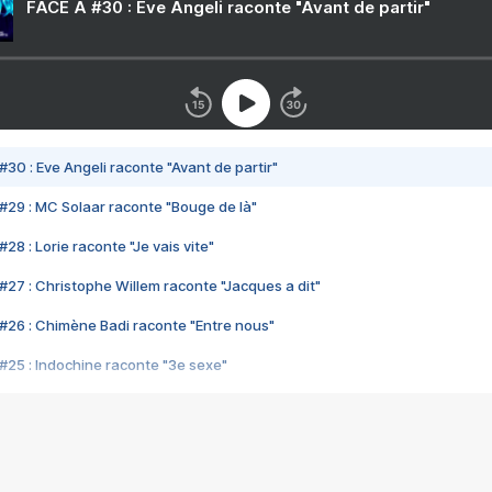
FACE A #30 : Eve Angeli raconte "Avant de partir"
#30 : Eve Angeli raconte "Avant de partir"
#29 : MC Solaar raconte "Bouge de là"
28 : Lorie raconte "Je vais vite"
#27 : Christophe Willem raconte "Jacques a dit"
#26 : Chimène Badi raconte "Entre nous"
#25 : Indochine raconte "3e sexe"
#24 : Zaho raconte "C'est chelou"
#23 : Patrick Bruel raconte "Au café des délices"
#22 : Kyo raconte "Le chemin"