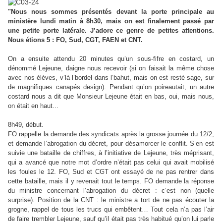
"Nous nous sommes présentés devant la porte principale au
ministère lundi matin à 8h30, mais on est finalement passé par
une petite porte latérale. J’adore ce genre de petites attentions.
Nous étions 5 : FO, Sud, CGT, FAEN et CNT.
On a ensuite attendu 20 minutes qu’un sous-fifre en costard, un
dénommé Lejeune, daigne nous recevoir (si on faisait la même chose
avec nos élèves, v’là l’bordel dans l’bahut, mais on est resté sage, sur
de magnifiques canapés design). Pendant qu’on poireautait, un autre
costard nous a dit que Monsieur Lejeune était en bas, oui, mais nous,
on était en haut...
8h49, début.
FO rappelle la demande des syndicats après la grosse journée du 12/2,
et demande l’abrogation du décret, pour désamorcer le conflit. S’en est
suivie une bataille de chiffres, à l’initiative de Lejeune, très méprisant,
qui a avancé que notre mot d’ordre n’était pas celui qui avait mobilisé
les foules le 12. FO, Sud et CGT ont essayé de ne pas rentrer dans
cette bataille, mais il y revenait tout le temps. FO demande la réponse
du ministre concernant l’abrogation du décret : c’est non (quelle
surprise). Position de la CNT : le ministre a tort de ne pas écouter la
grogne, rappel de tous les trucs qui embêtent… Tout cela n’a pas l’air
de faire trembler Lejeune, sauf qu’il était pas très habitué qu’on lui parle