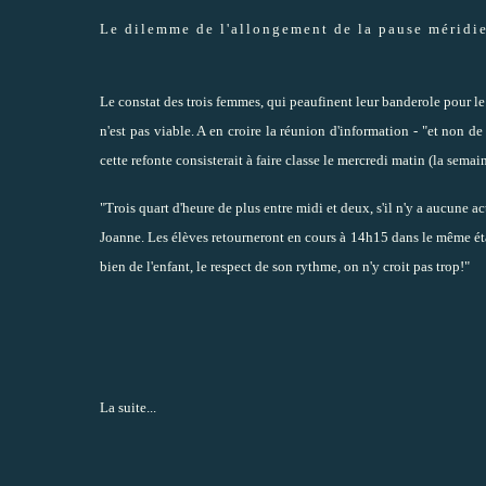
Le dilemme de l'allongement de la pause méridi
Le constat des trois femmes, qui peaufinent leur banderole pour le c
n'est pas viable. A en croire la réunion d'information - "et non de 
cette refonte consisterait à faire classe le mercredi matin (la sema
"Trois quart d'heure de plus entre midi et deux, s'il n'y a aucune a
Joanne. Les élèves retourneront en cours à 14h15 dans le même état
bien de l'enfant, le respect de son rythme, on n'y croit pas trop!"
La suite...