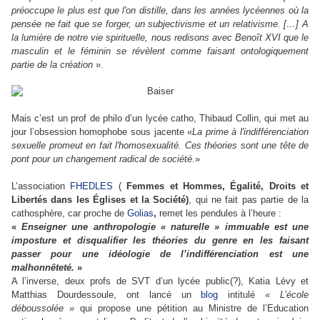
préoccupe le plus est que l'on distille, dans les années lycéennes où la
pensée ne fait que se forger, un subjectivisme et un relativisme. […] A
la lumière de notre vie spirituelle, nous redisons avec Benoît XVI que le
masculin et le féminin se révèlent comme faisant ontologiquement
partie de la création
».
Mais c’est un prof de philo d’un lycée catho, Thibaud Collin, qui met au
jour l’obsession homophobe sous jacente «
La prime à l'indifférenciation
sexuelle promeut en fait l'homosexualité. Ces théories sont une tête de
pont pour un changement radical de société
.»
L’association
FHEDLES
(
Femmes et Hommes, Égalité, Droits et
Libertés dans les Églises et la Société)
, qui ne fait pas partie de la
cathosphère, car proche de
Golias
,
remet les pendules à l’heure :
«
Enseigner une anthropologie « naturelle » immuable est une
imposture et disqualifier les
théories
du
genre
en les faisant
passer pour une idéologie de l’indifférenciation est une
malhonnêteté.
»
A l’inverse, deux profs de SVT d’un lycée public(?),
Katia Lévy
et
Matthias Dourdessoule,
ont lancé un
blog
intitulé
« L’école
déboussolée »
qui propose une pétition au Ministre de l’Education