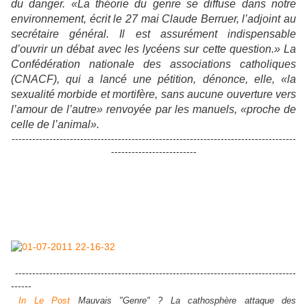
du danger. «La théorie du genre se diffuse dans notre
environnement, écrit le 27 mai Claude Berruer, l’adjoint au
secrétaire général. Il est assurément indispensable
d’ouvrir un débat avec les lycéens sur cette question.» La
Confédération nationale des associations catholiques
(CNACF), qui a lancé une pétition, dénonce, elle, «la
sexualité morbide et mortifère, sans aucune ouverture vers
l’amour de l’autre» renvoyée par les manuels, «proche de
celle de l’animal».
-----------------------------------------------------------------------------------
-------------------------
----------------------------------------------------------------------------------
------
In Le Post
Mauvais "Genre" ? La cathosphère attaque des