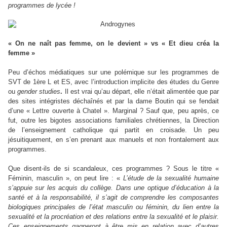
programmes de lycée !
« On ne naît pas femme, on le devient » vs « Et dieu créa la
femme »
Peu d’échos médiatiques sur une polémique sur les programmes de
SVT de 1ère L et ES, avec l’introduction implicite des études du Genre
ou
gender studies
.
Il est vrai qu’au départ, elle n’était alimentée que par
des sites intégristes déchaînés et par la dame Boutin qui se fendait
d’une « Lettre ouverte à Chatel ». Marginal ? Sauf que, peu après, ce
fut, outre les bigotes associations familiales chrétiennes, la Direction
de l’enseignement catholique qui partit en croisade. Un peu
jésuitiquement, en s’en prenant aux manuels et non frontalement aux
programmes.
Que disent-ils de si scandaleux, ces programmes ? Sous le titre «
Féminin, masculin », on peut lire : «
L’étude de la sexualité humaine
s’appuie sur les acquis du collège. Dans une optique d’éducation à la
santé et à la responsabilité, il s’agit de comprendre les composantes
biologiques principales de l’état masculin ou féminin, du lien entre la
sexualité et la procréation et des relations entre la sexualité et le plaisir.
Ces enseignements gagneront à être mis en relation avec d’autres