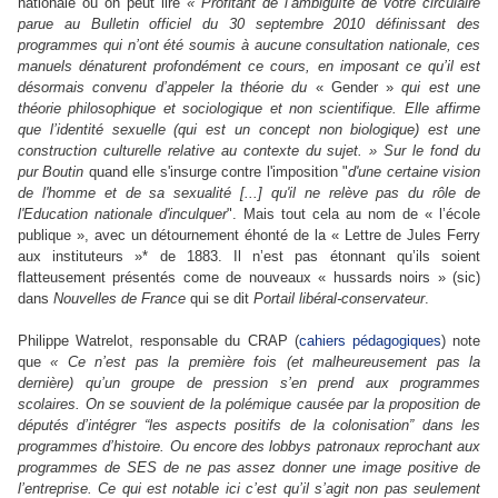
nationale où on peut lire
« Profitant de l’ambiguïté de votre circulaire
parue au Bulletin officiel du 30 septembre 2010 définissant des
programmes qui n’ont été soumis à aucune consultation nationale, ces
manuels dénaturent profondément ce cours, en imposant ce qu’il est
désormais convenu d’appeler la théorie du
« Gender »
qui est une
théorie philosophique et sociologique et non scientifique. Elle affirme
que l’identité sexuelle (qui est un concept non biologique) est une
construction culturelle relative au contexte du sujet. »
Sur le fond du
pur Boutin
quand elle s'insurge contre l'imposition "
d'une cer­taine vision
de l'homme et de sa sexua­lité [...] qu'il ne relève pas du rôle de
l'Education natio­nale d'inculquer
". Mais tout cela au nom de « l’école
publique », avec un détournement éhonté de la « Lettre de Jules Ferry
aux instituteurs »* de 1883. Il n’est pas étonnant qu’ils soient
flatteusement présentés come de nouveaux « hussards noirs » (sic)
dans
Nouvelles de France
qui se dit
Portail libéral-conservateur
.
Philippe Watrelot, responsable du CRAP (
cahiers pédagogiques
) note
que
« Ce n’est pas la première fois (et malheureusement pas la
dernière) qu’un groupe de pression s’en prend aux programmes
scolaires. On se souvient de la polémique causée par la proposition de
députés d’intégrer “
les aspects positifs de la colonisation
” dans les
programmes d’histoire. Ou encore des lobbys patronaux reprochant aux
programmes de SES de ne pas assez donner une image positive de
l’entreprise. Ce qui est notable ici c’est qu’il s’agit non pas seulement