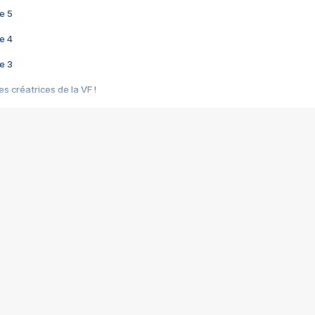
e 5
e 4
e 3
s créatrices de la VF !
e 2
e 1
e Mektoub My Love arrive enfin ! Rencontre avec Shaïn Boumedine et Sal
i : après Toni en famille
elle réalise le bouleversant Dites lui que je l'aime
ais ! Rencontre autour de Vie privée de Rebecca Zlotowski
 de Marguerite, Grave... Rencontre avec Ella Rumpf
 Les Rêveurs, un film intime sur la santé mentale