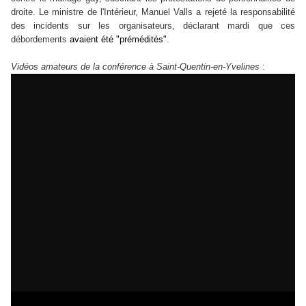
droite.
Le ministre de l'Intérieur, Manuel Valls a rejeté la responsabilité
des incidents sur les organisateurs, déclarant mardi que ces
débordements
avaient été "prémédités"
.
Vidéos amateurs de la conférence à
Saint-Quentin-en-Yvelines
: