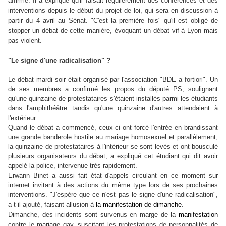
affirmé.
Il a expliqué qu'il faisait régulièrement des conférences et des
interventions depuis le début du projet de loi, qui sera en discussion à
partir du 4 avril au Sénat. "C'est la première fois" qu'il est obligé de
stopper un débat de cette manière, évoquant un débat vif à Lyon mais
pas violent.
"Le signe d'une radicalisation" ?
Le débat mardi soir était organisé par l'association "BDE a fortiori". Un
de ses membres a confirmé les propos du député PS, soulignant
qu'une quinzaine de protestataires s'étaient installés parmi les étudiants
dans l'amphithéâtre tandis qu'une quinzaine d'autres attendaient à
l'extérieur.
Quand le débat a commencé, ceux-ci ont forcé l'entrée en brandissant
une grande banderole hostile au mariage homosexuel et parallèlement,
la quinzaine de protestataires à l'intérieur se sont levés et ont bousculé
plusieurs organisateurs du débat, a expliqué cet étudiant qui dit avoir
appelé la police, intervenue très rapidement.
Erwann Binet a aussi fait état d'appels circulant en ce moment sur
internet invitant à des actions du même type lors de ses prochaines
interventions.
"J'espère que ce n'est pas le signe d'une radicalisation",
a-t-il ajouté, faisant allusion à
la manifestation de dimanche
.
Dimanche, des incidents sont survenus en marge de la
manifestation
contre le mariage gay, suscitant les protestations de personnalités de