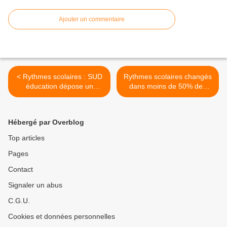
Ajouter un commentaire
< Rythmes scolaires : SUD
Rythmes scolaires changés
éducation dépose un
dans moins de 50% des
recours en Conseil d’État
communes en 2013 >
contre un décret illégitime !
Hébergé par Overblog
Top articles
Pages
Contact
Signaler un abus
C.G.U.
Cookies et données personnelles