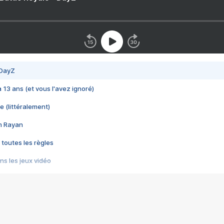
 DayZ
 a 13 ans (et vous l'avez ignoré)
e (littéralement)
im Rayan
 toutes les règles
s les jeux vidéo
us choquant de Rockstar ? - Le scandale BULLY
e plus moche de Steam
du RÊVE tourne au CAUCHEMAR