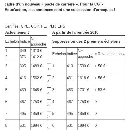
cadre d’un nouveau « pacte de carrière ». Pour la CGT-
Educ’action, ces annonces sont une succession d’arnaques !
Certifiés, CPE, COP, PE, PLP, EPS
Actuellement
A partir de la rentrée 2010
Net
Echelon
Indice
Suppression des 2 premiers échelons
approché
1
349
1310 €
Net
Echelon
Indice
« Revalorisation »
approché
2
376
1412 €
—
3
395
1483 €
1
410
1539 €
+ 56 €
>
—
4
416
1562 €
2
431
1618 €
+ 56 €
>
—
5
439
1648 €
3
453
1701 €
+ 53 €
>
—
6
467
1753 €
4
467
1753 €
0
>
—
7
495
1859 €
5
495
1859 €
0
>
—
8
531
1994 €
6
531
1994 €
0
>