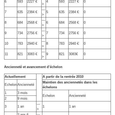
6
593
2227 €
4
593
2227 €
0
>
—
7
635
2384 €
5
635
2384 €
0
>
—
8
684
2568 €
6
684
2568 €
0
>
—
9
734
2756 €
7
734
2756 €
0
>
—
10
783
2940 €
8
783
2940 €
0
>
—
11
821
3083 €
9
821
3083€
0
>
Ancienneté et avancement d’échelon
Actuellement
A partir de la rentrée 2010
Maintien des anciennetés dans les
Echelon
Ancienneté
échelons
1
3 mois
Echelon
Ancienneté
2
9 mois
—
3
1 an
1
1 an
>
2 ans 6
—