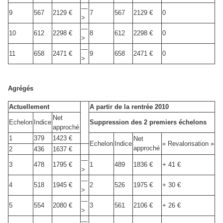
—
9
567
2129 €
7
567
2129 €
0
>
—
10
612
2298 €
8
612
2298 €
0
>
—
11
658
2471 €
9
658
2471 €
0
>
Agrégés
Actuellement
A partir de la rentrée 2010
Net
Echelon
Indice
Suppression des 2 premiers échelons
approché
1
379
1423 €
Net
Echelon
Indice
« Revalorisation »
approché
2
436
1637 €
—
3
478
1795 €
1
489
1836 €
+ 41 €
>
—
4
518
1945 €
2
526
1975 €
+ 30 €
>
—
5
554
2080 €
3
561
2106 €
+ 26 €
>
—