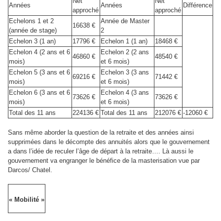
Net
Net
Années
Années
Différence
approché
approché
Echelons 1 et 2
Année de Master
16638 €
(année de stage)
2
Echelon 3 (1 an)
17796 €
Echelon 1 (1 an)
18468 €
Echelon 4 (2 ans et 6
Echelon 2 (2 ans
46860 €
48540 €
mois)
et 6 mois)
Echelon 5 (3 ans et 6
Echelon 3 (3 ans
69216 €
71442 €
mois)
et 6 mois)
Echelon 6 (3 ans et 6
Echelon 4 (3 ans
73626 €
73626 €
mois)
et 6 mois)
Total des 11 ans
224136 €
Total des 11 ans
212076 €
-12060 €
Sans même aborder la question de la retraite et des années ainsi
supprimées dans le décompte des annuités alors que le gouvernement
a dans l’idée de reculer l’âge de départ à la retraite…. Là aussi le
gouvernement va engranger le bénéfice de la masterisation vue par
Darcos/ Chatel.
« Mobilité »