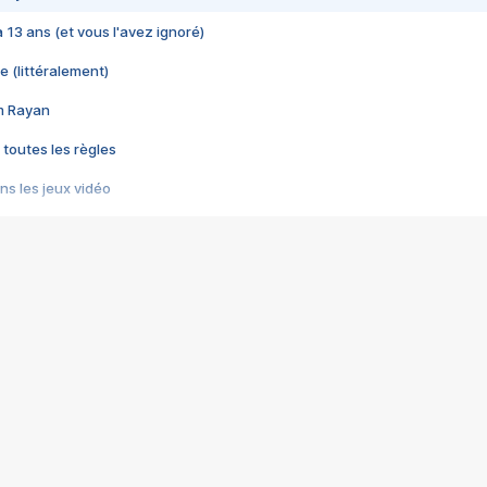
 a 13 ans (et vous l'avez ignoré)
e (littéralement)
im Rayan
 toutes les règles
s les jeux vidéo
us choquant de Rockstar ? - Le scandale BULLY
e plus moche de Steam
du RÊVE tourne au CAUCHEMAR
pendant 8 heures
it… à tort
umiliés par un jeu vidéo
ire - Final Fantasy 8