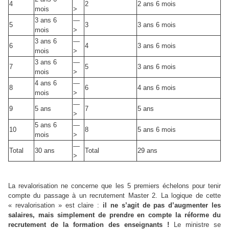
4
2
2 ans 6 mois
mois
>
3 ans 6
—
5
3
3 ans 6 mois
mois
>
3 ans 6
—
6
4
3 ans 6 mois
mois
>
3 ans 6
—
7
5
3 ans 6 mois
mois
>
4 ans 6
—
8
6
4 ans 6 mois
mois
>
—
9
5 ans
7
5 ans
>
5 ans 6
—
10
8
5 ans 6 mois
mois
>
—
Total
30 ans
Total
29 ans
>
La revalorisation ne concerne que les 5 premiers échelons pour tenir
compte du passage à un recrutement Master 2. La logique de cette
« revalorisation » est claire :
il ne s’agit de pas d’augmenter les
salaires, mais simplement de prendre en compte la réforme du
recrutement de la formation des enseignants !
Le ministre se