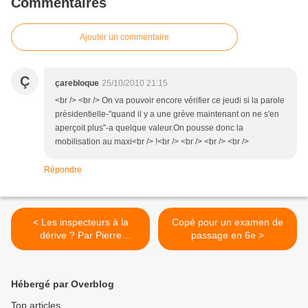
Commentaires
Ajouter un commentaire
Ç
çarebloque
25/10/2010 21:15
<br /> <br /> On va pouvoir encore vérifier ce jeudi si la parole
présidentielle-"quand il y a une grève maintenant on ne s'en
aperçoit plus"-a quelque valeur.On pousse donc la
mobilisation au maxi<br /> !<br /> <br /> <br /> <br />
Répondre
< Les inspecteurs à la
Copé pour un examen de
dérive ? Par Pierre
passage en 6e >
Frackowiak
Hébergé par Overblog
Top articles