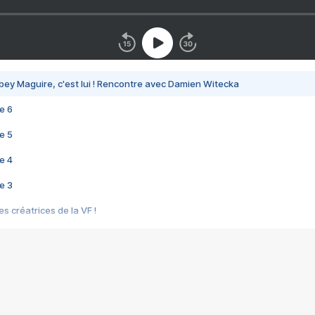
bey Maguire, c'est lui ! Rencontre avec Damien Witecka
e 6
e 5
e 4
e 3
s créatrices de la VF !
e 2
e 1
e Mektoub My Love arrive enfin ! Rencontre avec Shaïn Boumedine et Sal
i : après Toni en famille