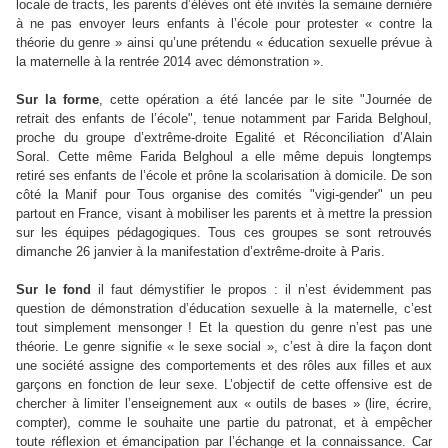
locale de tracts, les parents d’élèves ont été invités la semaine dernière
à ne pas envoyer leurs enfants à l’école pour protester « contre la
théorie du genre » ainsi qu’une prétendu « éducation sexuelle prévue à
la maternelle à la rentrée 2014 avec démonstration ».
Sur la forme
, cette opération a été lancée par le site "Journée de
retrait des enfants de l’école", tenue notamment par Farida Belghoul,
proche du groupe d’extrême-droite Egalité et Réconciliation d’Alain
Soral. Cette même Farida Belghoul a elle même depuis longtemps
retiré ses enfants de l’école et prône la scolarisation à domicile. De son
côté la Manif pour Tous organise des comités "vigi-gender" un peu
partout en France, visant à mobiliser les parents et à mettre la pression
sur les équipes pédagogiques. Tous ces groupes se sont retrouvés
dimanche 26 janvier à la manifestation d’extrême-droite à Paris.
Sur le fond
il faut démystifier le propos : il n’est évidemment pas
question de démonstration d’éducation sexuelle à la maternelle, c’est
tout simplement mensonger ! Et la question du genre n’est pas une
théorie. Le genre signifie « le sexe social », c’est à dire la façon dont
une société assigne des comportements et des rôles aux filles et aux
garçons en fonction de leur sexe. L’objectif de cette offensive est de
chercher à limiter l’enseignement aux « outils de bases » (lire, écrire,
compter), comme le souhaite une partie du patronat, et à empêcher
toute réflexion et émancipation par l’échange et la connaissance. Car