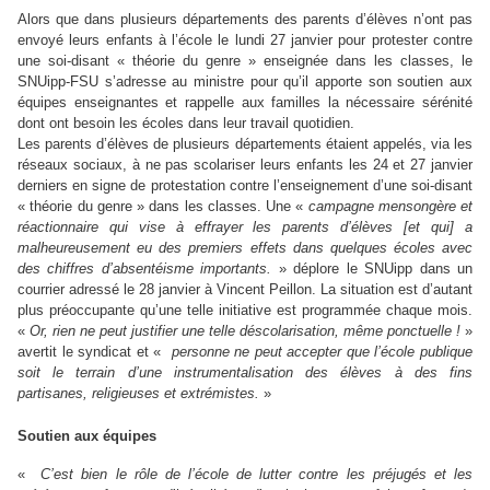
Alors que dans plusieurs départements des parents d’élèves n’ont pas
envoyé leurs enfants à l’école le lundi 27 janvier pour protester contre
une soi-disant « théorie du genre » enseignée dans les classes, le
SNUipp-FSU s’adresse au ministre pour qu’il apporte son soutien aux
équipes enseignantes et rappelle aux familles la nécessaire sérénité
dont ont besoin les écoles dans leur travail quotidien.
Les parents d’élèves de plusieurs départements étaient appelés, via les
réseaux sociaux, à ne pas scolariser leurs enfants les 24 et 27 janvier
derniers en signe de protestation contre l’enseignement d’une soi-disant
« théorie du genre » dans les classes. Une «
campagne mensongère et
réactionnaire qui vise à effrayer les parents d’élèves [et qui] a
malheureusement eu des premiers effets dans quelques écoles avec
des chiffres d’absentéisme importants.
» déplore le SNUipp dans un
courrier adressé le 28 janvier à Vincent Peillon. La situation est d’autant
plus préoccupante qu’une telle initiative est programmée chaque mois.
«
Or, rien ne peut justifier une telle déscolarisation, même ponctuelle !
»
avertit le syndicat et «
personne ne peut accepter que l’école publique
soit le terrain d’une instrumentalisation des élèves à des fins
partisanes, religieuses et extrémistes.
»
Soutien aux équipes
«
C’est bien le rôle de l’école de lutter contre les préjugés et les