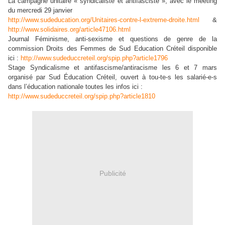
La campagne unitaire « syndicaliste et antifasciste », avec le meeting
du mercredi 29 janvier
http://www.sudeducation.org/Unitaires-contre-l-extreme-droite.html
&
http://www.solidaires.org/article47106.html
Journal Féminisme, anti-sexisme et questions de genre de la
commission Droits des Femmes de Sud Education Créteil disponible
ici :
http://www.sudeduccreteil.org/spip.php?article1796
Stage Syndicalisme et antifascisme/antiracisme les 6 et 7 mars
organisé par Sud Éducation Créteil, ouvert à tou-te-s les salarié-e-s
dans l’éducation nationale toutes les infos ici :
http://www.sudeduccreteil.org/spip.php?article1810
Publicité