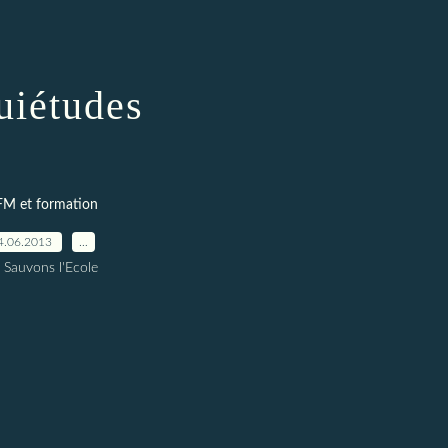
uiétudes
FM et formation
4.06.2013
…
 Sauvons l'Ecole