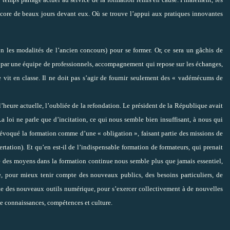
core de beaux jours devant eux. Où se trouve l’appui aux pratiques innovantes
on les modalités de l’ancien concours) pour se former. Or, ce sera un gâchis de
t par une équipe de professionnels, accompagnement qui repose sur les échanges,
 se vit en classe. Il ne doit pas s’agir de fournir seulement des « vadémécums de
’heure actuelle, l’oubliée de la refondation. Le président de la République avait
a loi ne parle que d’incitation, ce qui nous semble bien insuffisant, à nous qui
 évoqué la formation comme d’une « obligation », faisant partie des missions de
rtation). Et qu’en est-il de l’indispensable formation de formateurs, qui prenait
re des moyens dans la formation continue nous semble plus que jamais essentiel,
lue, pour mieux tenir compte des nouveaux publics, des besoins particuliers, de
nente des nouveaux outils numérique, pour s’exercer collectivement à de nouvelles
e connaissances, compétences et culture.