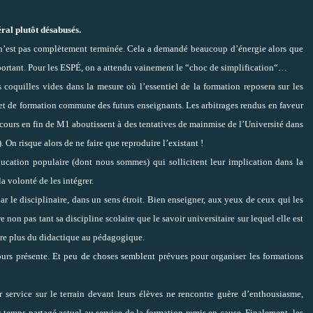
ral plutôt désabusés.
 n’est pas complètement terminée. Cela a demandé beaucoup d’énergie alors que
mportant. Pour les ESPÉ, on a attendu vainement le “choc de simplification“…
 coquilles vides dans la mesure où l’essentiel de la formation reposera sur les
e et de formation commune des futurs enseignants. Les arbitrages rendus en faveur
cours en fin de M1 aboutissent à des tentatives de mainmise de l’Université dans
. On risque alors de ne faire que reproduire l’existant !
ation populaire (dont nous sommes) qui sollicitent leur implication dans la
 volonté de les intégrer.
 le disciplinaire, dans un sens étroit. Bien enseigner, aux yeux de ceux qui les
non pas tant sa discipline scolaire que le savoir universitaire sur lequel elle est
core plus du didactique au pédagogique.
urs présente. Et peu de choses semblent prévues pour organiser les formations
r service sur le terrain devant leurs élèves ne rencontre guère d’enthousiasme,
r temps partagé actuel au service de la formation remis en cause. Finalement, les