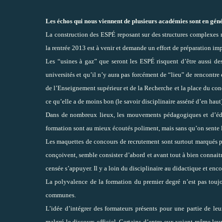
Les échos qui nous viennent de plusieurs académies sont en géné
La construction des ESPÉ reposant sur des structures complexes
la rentrée 2013 est à venir et demande un effort de préparation i
Les “usines à gaz” que seront les ESPÉ risquent d’être aussi des
universités et qu’il n’y aura pas forcément de “lieu” de rencontr
de l’Enseignement supérieur et de la Recherche et la place du con
ce qu’elle a de moins bon (le savoir disciplinaire asséné d’en haut)
Dans de nombreux lieux, les mouvements pédagogiques et d’éduc
formation sont au mieux écoutés poliment, mais sans qu’on sente la
Les maquettes de concours de recrutement sont surtout marqués par
conçoivent, semble consister d’abord et avant tout à bien connaitre 
censée s’appuyer. Il y a loin du disciplinaire au didactique et en
La polyvalence de la formation du premier degré n’est pas toujo
communes.
L’idée d’intégrer des formateurs présents pour une partie de leu
malgré le discours officiel. Certains d’entre eux voient même leu