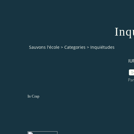
Inq
Sauvons l'école
>
Categories
>
Inquiétudes
IU
1
Par
In Crap