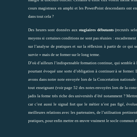
cours magistraux en amphi et les PowerPoint descendants ont en
dans tout cela ?
Des heures sont données aux
stagiaires débutants
(recrutés sel
moyens si certaines conditions ne sont pas réunies : encadremen
sur l’analyse de pratiques et sur la réflexion à partir de ce qui
survie » mais de se former sur le long terme.
D’où d’ailleurs l’indispensable formation continue, qui semble à l
pourtant évoqué une sorte d’obligation à continuer à se former. L
avons dans notre note envoyée lors de la Concertation nationale
tout enseignant (voir page 52 des notes envoyées lors de la conce
jadis la forme très riche des universités d’été notamment ? Mett
car c’est aussi le signal fort que le métier n’est pas figé, évo
meilleures relations avec les partenaires, de l’utilisation perti
pratiques, pour enfin mettre en œuvre vraiment le socle commun d