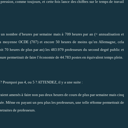
 pression, comme toujours, et cette fois lance des chiffres sur le temps de travail
 à un nombre d’heures par semaine mais à 709 heures par an (= annualisation et
s la moyenne OCDE (707) et encore 50 heures de moins qu’en Allemagne, cela
soit 70 heures de plus par an) les 483.979 professeurs du second degré public et
esure permettrait de faire l’économie de 44.783 postes en équivalent temps plein.
? Pourquoi pas 4, ou 5 ? ATTENDEZ, il y a une suite :
raient amenés à faire non pas deux heures de cours de plus par semaine mais cinq
osée. Même en payant un peu plus les professeurs, une telle réforme permettrait de
retraites de professeurs.