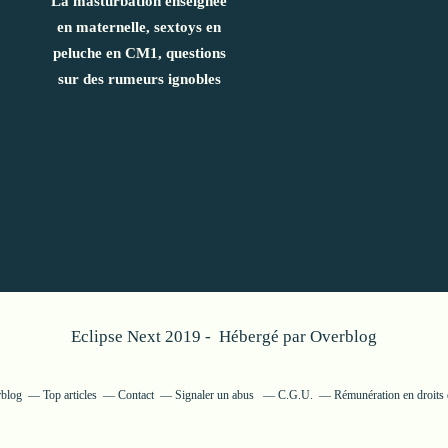
La masturbation enseignée
en maternelle, sextoys en
peluche en CM1, questions
sur des rumeurs ignobles
Eclipse Next 2019 - Hébergé par
Overblog
rblog
Top articles
Contact
Signaler un abus
C.G.U.
Rémunération en droits 