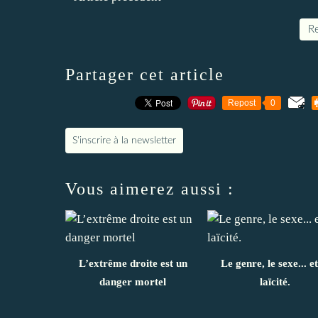
Re
Partager cet article
Repost
0
S'inscrire à la newsletter
Vous aimerez aussi :
L’extrême droite est un
Le genre, le sexe... et
danger mortel
laïcité.