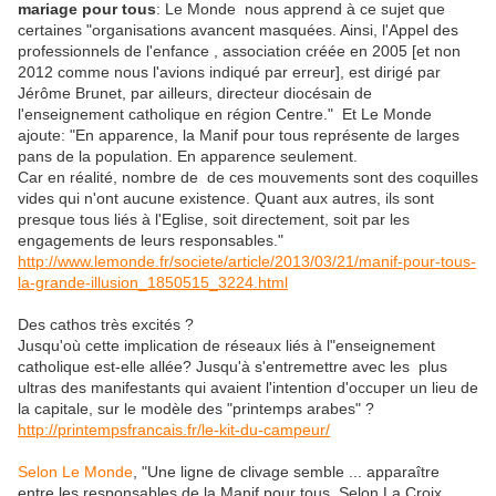
mariage pour tous
: Le Monde nous apprend à ce sujet que
certaines "organisations avancent masquées. Ainsi, l'Appel des
professionnels de l'enfance , association créée en 2005 [et non
2012 comme nous l'avions indiqué par erreur], est dirigé par
Jérôme Brunet, par ailleurs, directeur diocésain de
l'enseignement catholique en région Centre." Et Le Monde
ajoute: "En apparence, la Manif pour tous représente de larges
pans de la population. En apparence seulement.
Car en réalité, nombre de de ces mouvements sont des coquilles
vides qui n'ont aucune existence. Quant aux autres, ils sont
presque tous liés à l'Eglise, soit directement, soit par les
engagements de leurs responsables."
http://www.lemonde.fr/societe/article/2013/03/21/manif-pour-tous-
la-grande-illusion_1850515_3224.html
Des cathos très excités ?
Jusqu'où cette implication de réseaux liés à l"enseignement
catholique est-elle allée? Jusqu'à s'entremettre avec les plus
ultras des manifestants qui avaient l'intention d'occuper un lieu de
la capitale, sur le modèle des "printemps arabes" ?
http://printempsfrancais.fr/le-kit-du-campeur/
Selon Le Monde
, "Une ligne de clivage semble ... apparaître
entre les responsables de la Manif pour tous. Selon La Croix,