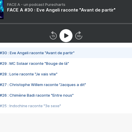
FACE A - un podcast Purecharts
FACE A #30 : Eve Angeli raconte "Avant de partir"
#30 : Eve Angeli raconte "Avant de partir"
#29 : MC Solaar raconte "Bouge de là"
28 : Lorie raconte "Je vais vite"
#27 : Christophe Willem raconte "Jacques a dit"
#26 : Chimène Badi raconte "Entre nous"
#25 : Indochine raconte "3e sexe"
#24 : Zaho raconte "C'est chelou"
#23 : Patrick Bruel raconte "Au café des délices"