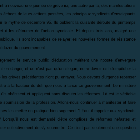
t à nouveau une journée de grève ici, une autre par là, des manifestations
es échecs de leurs actions passées, les principaux syndicats d'enseignants
sur le mythe de décembre 95. Ils oublient la cuisante déroute du printemps
 à les détourner de l'action syndicale. Et depuis trois ans, malgré une
publique, ils sont incapables de relayer les nouvelles formes de résistance
 bulldozer du gouvernement.
rgement le service public d'éducation méritent une riposte d'envergure
nt en danger, et ce n'est pas qu'un slogan, notre devoir est d'empêcher la
e les grèves précédentes n'ont pu enrayer. Nous devons d'urgence repenser
être à la hauteur du défi que nous a lancé ce gouvernement. Le ministère
ils obéissent et appliquent sans discuter les réformes. Là est le véritable
 soumission de la profession. Allons-nous continuer à manifester et faire
ses les mettre en pratique bien sagement ? Faut-il rappeler aux syndicats
? Lorsqu'il nous est demandé d'être complices de réformes néfastes et
efuser collectivement de s'y soumettre. Ce n'est pas seulement une question