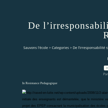
De l’irresponsabil
R
Sauvons l'école
>
Categories
>
De l’irresponsabilité 
3
Par
In Resistance Pedagogique
initiale des enseignants est démantelée, que le ministère v
projet des EPEP consacrant la municipalisation des écoles po