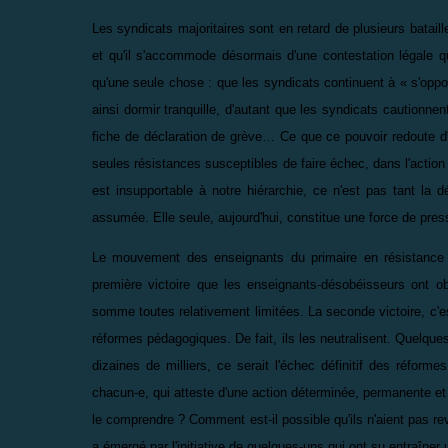
Les syndicats majoritaires sont en retard de plusieurs batail
et qu'il s'accommode désormais d'une contestation légale qu
qu'une seule chose : que les syndicats continuent à « s'oppos
ainsi dormir tranquille, d'autant que les syndicats cautionn
fiche de déclaration de grève… Ce que ce pouvoir redoute d'
seules résistances susceptibles de faire échec, dans l'actio
est insupportable à notre hiérarchie, ce n'est pas tant la
assumée. Elle seule, aujourd'hui, constitue une force de press
Le mouvement des enseignants du primaire en résistanc
première victoire que les enseignants-désobéisseurs ont ob
somme toutes relativement limitées. La seconde victoire, c'es
réformes pédagogiques. De fait, ils les neutralisent. Quelques
dizaines de milliers, ce serait l'échec définitif des réform
chacun-e, qui atteste d'une action déterminée, permanente et
le comprendre ? Comment est-il possible qu'ils n'aient pas re
a émergé par l'initiative de quelques-uns qui ont su entraîne