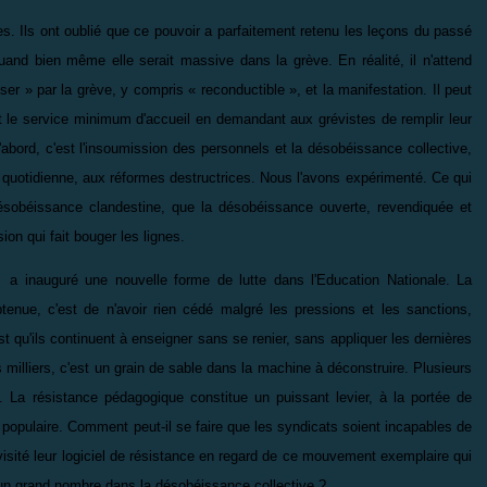
les. Ils ont oublié que ce pouvoir a parfaitement retenu les leçons du passé
and bien même elle serait massive dans la grève. En réalité, il n'attend
er » par la grève, y compris « reconductible », et la manifestation. Il peut
ent le service minimum d'accueil en demandant aux grévistes de remplir leur
abord, c'est l'insoumission des personnels et la désobéissance collective,
n quotidienne, aux réformes destructrices. Nous l'avons expérimenté. Ce qui
 désobéissance clandestine, que la désobéissance ouverte, revendiquée et
ion qui fait bouger les lignes.
e a
inauguré une nouvelle forme de lutte dans l'Education Nationale. La
tenue, c'est de n'avoir rien cédé malgré les pressions et les sanctions,
t qu'ils continuent à enseigner sans se renier, sans appliquer les dernières
 milliers, c'est un grain de sable dans la machine à déconstruire. Plusieurs
es. La résistance pédagogique constitue un puissant levier, à la portée de
 populaire. Comment peut-il se faire que les syndicats soient incapables de
visité leur logiciel de résistance en regard de ce mouvement exemplaire qui
r un grand nombre dans la désobéissance collective ?