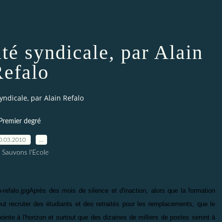
ité syndicale, par Alain
efalo
syndicale, par Alain Refalo
Premier degré
0.03.2010
…
 Sauvons l'Ecole
Après des mois de silence et d'inaction, alors que la formation
eut recruter des étudiants et des retraités pour les remplacements, que le
inte à l'horizon et surtout que des dizaines de milliers de postes seront à