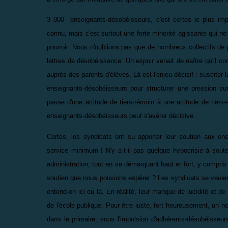
3 000 enseignants-désobéisseurs, c'est certes le plus imp
connu, mais c'est surtout une forte minorité agissante qui ne 
pouvoir. Nous n'oublions pas que de nombreux collectifs de
lettres de désobéissance. Un espoir venait de naître qu'il 
auprès des parents d'élèves. Là est l'enjeu décisif : susciter 
enseignants-désobéisseurs pour structurer une pression sur 
passe d'une attitude de tiers-témoin à une attitude de tiers
enseignants-désobéisseurs peut s'avérer décisive.
Certes, les syndicats ont su apporter leur soutien aux e
service minimum ! N'y a-t-il pas quelque hypocrisie à soute
administration, tout en se démarquant haut et fort, y compris 
soutien que nous pouvions espérer ? Les syndicats se veulen
entend-on ici ou là. En réalité, leur manque de lucidité et de
de l'école publique. Pour être juste, fort heureusement, un 
dans le primaire, sous l'impulsion d'adhérents-désobéisseu