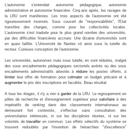
L'autonomie s'entendait autonomie pédagogique, autonomie
administrative et autonomie financière. Cinq ans après, les ravages de
la LRU sont manifestes. Les trois aspects de l'autonomie ont été
rigoureusement inversés. Sous couvert de "responsabilités", l'Etat
transfère des charges, comme pour les collectivités locales.
L'autonomie s'est traduite pour le plus grand nombre des universités,
par des difficultés financières accrues. Une dizaine d'universités sont
en quasi faillite. L'Université de Nantes vit ainsi sous la tutelle du
recteur. Curieuse conception de l'autonomie.
Les universités, autonomes mais sous tutelle, en sont réduites, malgré
des sous encadrements pédagogiques sectoriels avérés ou des sous
encadrements administratifs attestés à
réduire
les postes offerts, à
limiter
leur offre de formation pour
colmater
un budget précaire et à
augmenter
le prix des inscriptions en facultés. Beau résultat.
A tous les étages, il n'y a rien à
garder
de la LRU. Le regroupement en
pôles de recherche et d'enseignement supérieur pour
satisfaire
à des
impératifs de
ranking
dans des classements internationaux au
demeurant fort contestés, s'effectue sans consultation des
universitaires intéressés, ni sur les disciplines réunies, ni sur les
volontés de
travailler
en commun. Les effets sélectifs du système se
trouvent redoublés par l'invention de hiérarchies "d'excellence"