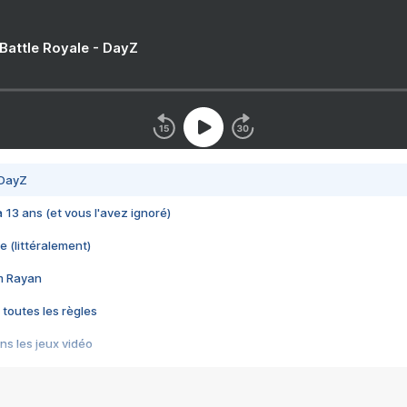
 Battle Royale - DayZ
 DayZ
 a 13 ans (et vous l'avez ignoré)
e (littéralement)
im Rayan
 toutes les règles
s les jeux vidéo
us choquant de Rockstar ? - Le scandale BULLY