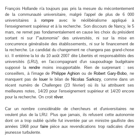
François Hollande n'a toujours pas pris la mesure du mécontentement
de la communauté universitaire, malgré l'appel de plus de 6 000
universitaires à
rompre
avec le néolibéralisme appliqué à
l'enseignement supérieur et à la recherche. Son discours de Nancy, le 5
mars, ne remet pas fondamentalement en cause les choix du président
sortant ni sur l'"autonomie" des universités, ni sur la mise en
concurrence généralisée des établissements, ni sur le financement de
la recherche. Le candidat du changement ne changera pas grand-chose
ici. Il entérine la loi du 10 août 2007 dite Libertés et responsabilités des
universités (LRU), en l'accompagnant d'un saupoudrage budgétaire
supposé la
rendre
moins insupportable. Rien de surprenant : ses
conseillers, à l'image de
Philippe Aghion
ou de
Robert Gary-Bobo
, ne
manquent pas de
louer
le bilan de
Nicolas Sarkozy
, comme dans un
récent numéro de
Challenges
(23 février) où ils lui attribuent ses
meilleures notes, 14/20 pour l'enseignement supérieur et 14/20 encore
pour la recherche. On croit
rêver
.
Car un nombre considérable de chercheurs et d'universitaires ne
veulent plus de la LRU. Plus que jamais, ils refusent cette autonomie
dont on a trop oublié qu'elle fut inventée par un ministre gaulliste des
années 1968 pour
faire
pièce aux revendications trop radicales d'une
jeunesse turbulente.