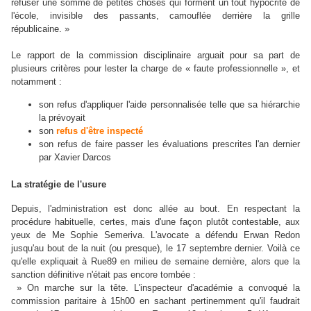
refuser une somme de petites choses qui forment un tout hypocrite de
l'école, invisible des passants, camouflée derrière la grille
républicaine. »
Le rapport de la commission disciplinaire arguait pour sa part de
plusieurs critères pour lester la charge de « faute professionnelle », et
notamment :
son refus d'appliquer l'aide personnalisée telle que sa hiérarchie
la prévoyait
son
refus d'être inspecté
son refus de faire passer les évaluations prescrites l'an dernier
par Xavier Darcos
La stratégie de l'usure
Depuis, l'administration est donc allée au bout. En respectant la
procédure habituelle, certes, mais d'une façon plutôt contestable, aux
yeux de Me Sophie Semeriva. L'avocate a défendu Erwan Redon
jusqu'au bout de la nuit (ou presque), le 17 septembre dernier. Voilà ce
qu'elle expliquait à Rue89 en milieu de semaine dernière, alors que la
sanction définitive n'était pas encore tombée :
» On marche sur la tête. L'inspecteur d'académie a convoqué la
commission paritaire à 15h00 en sachant pertinemment qu'il faudrait