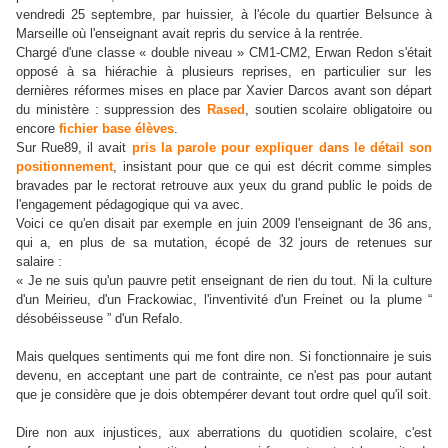
vendredi 25 septembre, par huissier, à l'école du quartier Belsunce à
Marseille où l'enseignant avait repris du service à la rentrée.
Chargé d'une classe « double niveau » CM1-CM2, Erwan Redon s'était
opposé à sa hiérachie à plusieurs reprises, en particulier sur les
dernières réformes mises en place par Xavier Darcos avant son départ
du ministère : suppression des
Rased
, soutien scolaire obligatoire ou
encore
fichier base élèves
.
Sur Rue89, il avait
pris la parole pour expliquer dans le détail son
positionnement
, insistant pour que ce qui est décrit comme simples
bravades par le rectorat retrouve aux yeux du grand public le poids de
l'engagement pédagogique qui va avec.
Voici ce qu'en disait par exemple en juin 2009 l'enseignant de 36 ans,
qui a, en plus de sa mutation, écopé de 32 jours de retenues sur
salaire :
« Je ne suis qu'un pauvre petit enseignant de rien du tout. Ni la culture
d'un Meirieu, d'un Frackowiac, l'inventivité d'un Freinet ou la plume “
désobéisseuse ” d'un Refalo.
Mais quelques sentiments qui me font dire non. Si fonctionnaire je suis
devenu, en acceptant une part de contrainte, ce n'est pas pour autant
que je considère que je dois obtempérer devant tout ordre quel qu'il soit.
Dire non aux injustices, aux aberrations du quotidien scolaire, c'est