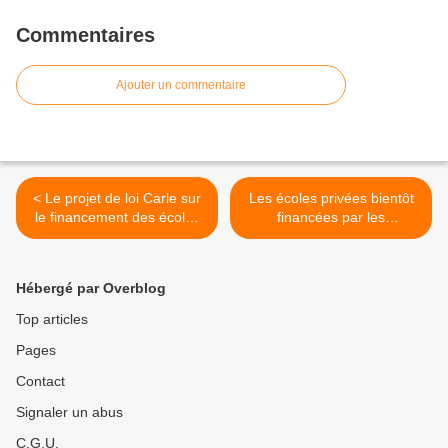
Commentaires
Ajouter un commentaire
< Le projet de loi Carle sur
Les écoles privées bientôt
le financement des écoles
financées par les
privées repasse aujourd’hui
communes voisines ? >
à l’Assemblée. Révolution
et régression en marche.
Hébergé par Overblog
Top articles
Pages
Contact
Signaler un abus
C.G.U.