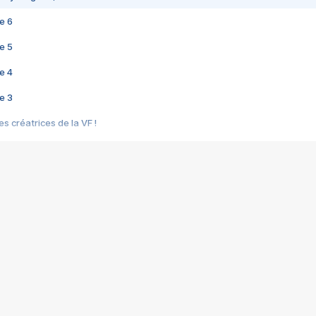
e 6
e 5
e 4
e 3
s créatrices de la VF !
e 2
e 1
e Mektoub My Love arrive enfin ! Rencontre avec Shaïn Boumedine et Sal
i : après Toni en famille
elle réalise le bouleversant Dites lui que je l'aime
ais ! Rencontre autour de Vie privée de Rebecca Zlotowski
 de Marguerite, Grave... Rencontre avec Ella Rumpf