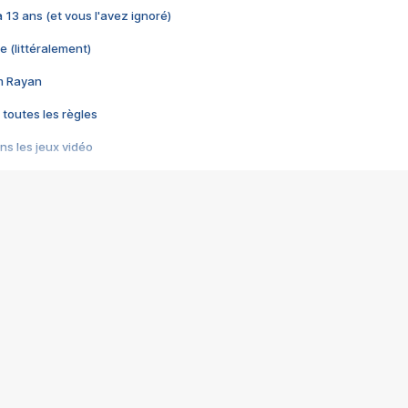
 a 13 ans (et vous l'avez ignoré)
e (littéralement)
im Rayan
 toutes les règles
s les jeux vidéo
us choquant de Rockstar ? - Le scandale BULLY
e plus moche de Steam
du RÊVE tourne au CAUCHEMAR
pendant 8 heures
it… à tort
umiliés par un jeu vidéo
ire - Final Fantasy 8