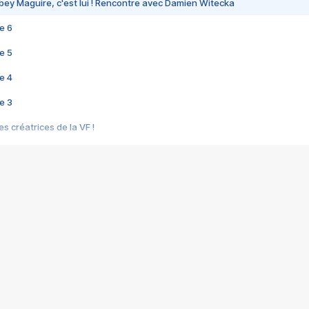
bey Maguire, c'est lui ! Rencontre avec Damien Witecka
e 6
e 5
e 4
e 3
s créatrices de la VF !
e 2
e 1
e Mektoub My Love arrive enfin ! Rencontre avec Shaïn Boumedine et Sal
i : après Toni en famille
elle réalise le bouleversant Dites lui que je l'aime
ais ! Rencontre autour de Vie privée de Rebecca Zlotowski
 de Marguerite, Grave... Rencontre avec Ella Rumpf