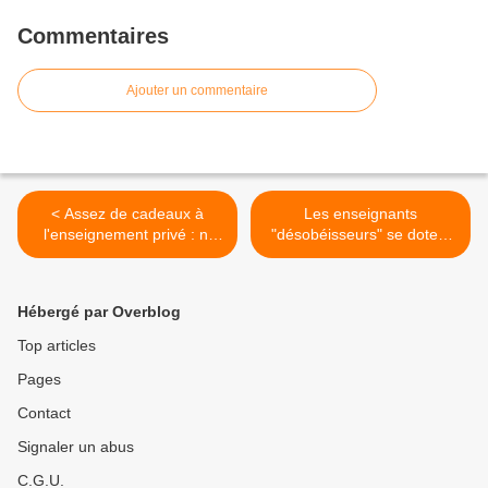
Commentaires
Ajouter un commentaire
< Assez de cadeaux à
Les enseignants
l'enseignement privé : ni
"désobéisseurs" se dotent
article 89, ni copie
d'une charte >
remaniée!
Hébergé par Overblog
Top articles
Pages
Contact
Signaler un abus
C.G.U.