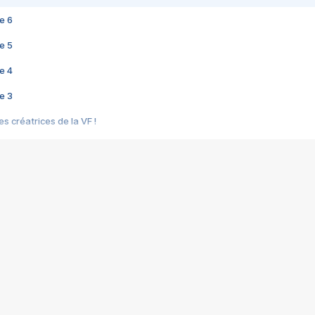
e 6
e 5
e 4
e 3
s créatrices de la VF !
e 2
e 1
e Mektoub My Love arrive enfin ! Rencontre avec Shaïn Boumedine et Sal
i : après Toni en famille
elle réalise le bouleversant Dites lui que je l'aime
ais ! Rencontre autour de Vie privée de Rebecca Zlotowski
 de Marguerite, Grave... Rencontre avec Ella Rumpf