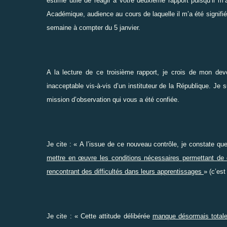
estimé utile de réagir à votre deuxième rapport puisqu’il m
Académique, audience au cours de laquelle il m’a été signifié 
semaine à compter du 5 janvier.
A la lecture de ce troisième rapport, je crois de mon devo
inacceptable vis-à-vis d’un instituteur de la République. J
mission d’observation qui vous a été confiée.
Je cite : « A l’issue de ce nouveau contrôle, je constate qu
mettre en œuvre les conditions nécessaires permettant de 
rencontrant des difficultés dans leurs apprentissages
» (c’est
Je cite : « Cette attitude délibérée
manque désormais totale