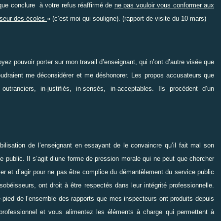
que conclure
à votre refus réaffirmé de
ne pas vouloir vous conformer aux
esseur des écoles
» (c’est moi qui souligne). (rapport de visite du 10 mars)
z pouvoir porter sur mon travail d’enseignant, qui n’ont d’autre visée que
e, voudraient me déconsidérer et me déshonorer. Les propos accusateurs que
ranciers, in-justifiés, in-sensés, in-acceptables. Ils procèdent d’un
lisation de l’enseignant en essayant de le convaincre qu’il fait mal son
ce public. Il s’agit d’une forme de pression morale qui ne peut que chercher
nser et d’agir pour ne pas être complice du démantèlement du service public
béisseurs, ont droit à être respectés dans leur intégrité professionnelle.
-pied de l’ensemble des rapports que mes inspecteurs ont produits depuis
rofessionnel et vous alimentez les éléments à charge qui permettent à