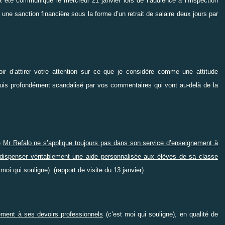
’a été communiqué le mercredi 21 janvier lors de l’audience à l’Inspection
une sanction financière sous la forme d’un retrait de salaire deux jours par
ir d’attirer votre attention sur ce que je considère comme une attitude
e suis profondément scandalisé par vos commentaires qui vont au-delà de la
e
Mr Refalo ne s’applique toujours pas dans son service d’enseignement à
dispenser véritablement une aide personnalisée aux élèves de sa classe
 moi qui souligne). (rapport de visite du 13 janvier).
ment à ses devoirs professionnels
(c’est moi qui souligne), en qualité de