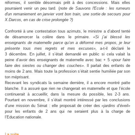
réformes, il semble désormais prêt à des concessions. Mais elles
pourraient venir un peu tard. (
note de Sauvons l'Ecole : les rumeurs
d'un remaniement en janvier vont bon train, une sortie de secours pour
X.Darcos, en cas de crise prolongée ?)
Confronté à une contestation tous azimuts, le ministre a d’abord tenté
de désamorcer la colère dans le primaire.
«Si j’ai blessé les
enseignants de maternelle parce qu’on a déformé mes propos, je leur
présente tous mes regrets et mes excuses»
,
a-t-il déclaré le
3 décembre. En juillet, il s’était demandé en public si cela valait la
peine d’avoir des enseignants de maternelle avec bac + 5
«pour faire
faire des siestes ou changer des couches»
. Il parlait des enfants de
moins de 2 ans. Mais toute la profession s’était sentie humiliée par son
ton méprisant.
Recevant les syndicats la semaine dernière, il a encore montré patte
blanche. Il a assuré que rien ne changerait en maternelle et que l’école
continuerait à accueillir, dans la mesure du possible, les 2-3 ans.
Pourtant en novembre, il s’était montré intéressé par les conclusions
d’une mission du Sénat : elle proposait de créer des
«jardins d’éveil»
pour les enfants de 2 ans qui ne seraient plus à la charge de
l’Education nationale.
La suite...