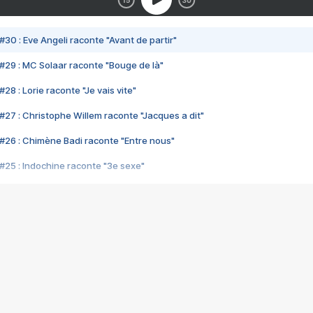
#30 : Eve Angeli raconte "Avant de partir"
#29 : MC Solaar raconte "Bouge de là"
28 : Lorie raconte "Je vais vite"
#27 : Christophe Willem raconte "Jacques a dit"
#26 : Chimène Badi raconte "Entre nous"
#25 : Indochine raconte "3e sexe"
#24 : Zaho raconte "C'est chelou"
#23 : Patrick Bruel raconte "Au café des délices"
#22 : Kyo raconte "Le chemin"
#21 : Nolwenn Leroy raconte "Cassé"
#20 : Patrick Hernandez raconte "Born to be alive"