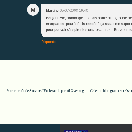
M
Martine
05/07/2008 19:40
Bonjour, Aïe, dommage... Je fais partie d'un groupe d
marquantes pour "dès la rentrée". ça aurait été super q
pour pouvoir s'inspirer les uns les autres... Bravo en 
Répondre
Voir le profil de
Sauvons l'Ecole
sur le portail Overblog
Créer un blog gratuit sur Ove