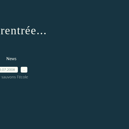
rentrée...
News
5.07.2008
…
 sauvons l'école