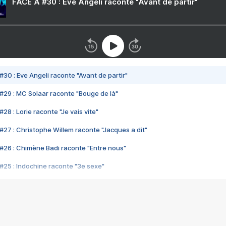
FACE A #30 : Eve Angeli raconte "Avant de partir"
#30 : Eve Angeli raconte "Avant de partir"
#29 : MC Solaar raconte "Bouge de là"
28 : Lorie raconte "Je vais vite"
#27 : Christophe Willem raconte "Jacques a dit"
#26 : Chimène Badi raconte "Entre nous"
#25 : Indochine raconte "3e sexe"
#24 : Zaho raconte "C'est chelou"
#23 : Patrick Bruel raconte "Au café des délices"
#22 : Kyo raconte "Le chemin"