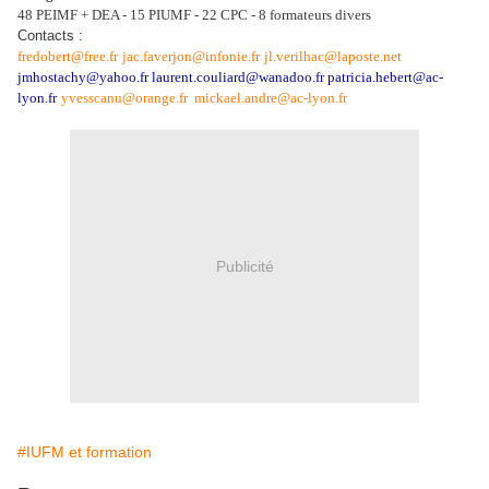
48 PEIMF + DEA - 15 PIUMF - 22 CPC - 8 formateurs divers
Contacts :
fredobert@free.fr
jac.faverjon@infonie.fr
jl.verilhac@laposte.net
jmhostachy@yahoo.fr laurent.couliard@wanadoo.fr patricia.hebert@ac-
lyon.fr
yvesscanu@orange.fr mickael.andre@ac-lyon.fr
Publicité
#IUFM et formation