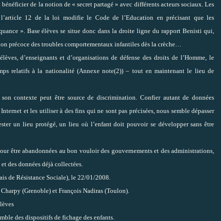
énéficier de la notion de « secret partagé » avec différents acteurs sociaux. Les
: l’article 12 de la loi modifie le Code de l’Education en précisant que les
nquance ». Base élèves se situe donc dans la droite ligne du rapport Benisti qui,
tion précoce des troubles comportementaux infantiles dès la crèche…
lèves, d’enseignants et d’organisations de défense des droits de l’Homme, le
s relatifs à la nationalité (Annexe note(2)) – tout en maintenant le lieu de
e son contexte peut être source de discrimination. Confier autant de données
Internet et les utiliser à des fins qui ne sont pas précisées, nous semble dépasser
ester un lieu protégé, un lieu où l’enfant doit pouvoir se développer sans être
 pour être abandonnées au bon vouloir des gouvernements et des administrations,
et des données déjà collectées.
is de Résistance Sociale), le 22/01/2008.
 Charpy (Grenoble) et François Nadiras (Toulon).
élèves
ble des dispositifs de fichage des enfants.