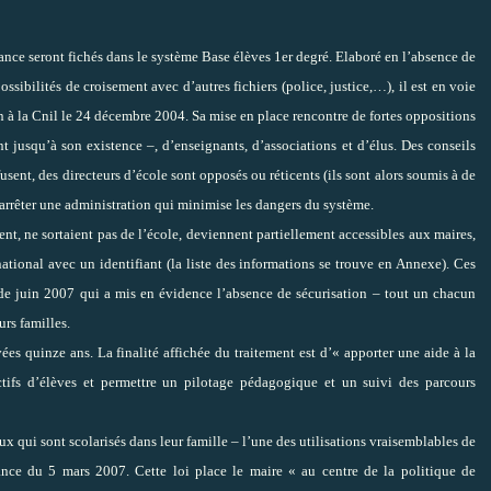
France seront fichés dans le système Base élèves 1er degré. Elaboré en l’absence de
ssibilités de croisement avec d’autres fichiers (police, justice,…), il est en voie
ion à la Cnil le 24 décembre 2004. Sa mise en place rencontre de fortes oppositions
t jusqu’à son existence –, d’enseignants, d’associations et d’élus. Des conseils
sent, des directeurs d’école sont opposés ou réticents (ils sont alors soumis à de
 arrêter une administration qui minimise les dangers du système.
sent, ne sortaient pas de l’école, deviennent partiellement accessibles aux maires,
tional avec un identifiant (la liste des informations se trouve en Annexe). Ces
e de juin 2007 qui a mis en évidence l’absence de sécurisation – tout un chacun
rs familles.
es quinze ans. La finalité affichée du traitement est d’« apporter une aide à la
ectifs d’élèves et permettre un pilotage pédagogique et un suivi des parcours
ux qui sont scolarisés dans leur famille – l’une des utilisations vraisemblables de
nce du 5 mars 2007. Cette loi place le maire « au centre de la politique de