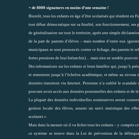
+ de 8000 signatures en moins d’une semaine !
Bientôt, tous les enfants en âge d’être scolarisés qui résident en 
tout débat démocratique sur sa finalité, son fonctionnement, ses po
de généralisation sur tout le territoire, après une simple déclarat
de la part de parents d’élèves – mais nombre d’entre eux ignoren
municipaux se sont prononcés contre ce fichage, des parents le refu
fortes pressions de leur hiérarchie)… mais rien ne semble pouvoir
Des informations sur les enfants et leurs familles qui, jusqu’à pré
et remontent jusqu’à l’échelon académique, et même au niveau na
données transitent via Internet. Personne n’a oublié le scandal
pouvant avoir accès aux données personnelles des enfants et de leu
La plupart des données individuelles nominatives seront conservé
gestion locale des élèves, assurer un suivi statistique des eff
scolaires ».
Mais dans la mesure où il va ficher tous les enfants – y compris ce
ce système se trouve dans la Loi de prévention de la délinqua