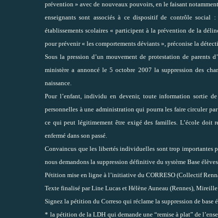
prévention » avec de nouveaux pouvoirs, en le faisant notamment b
enseignants sont associés à ce dispositif de contrôle social 
établissements scolaires « participent à la prévention de la déli
pour prévenir « les comportements déviants », préconise la détec
Sous la pression d’un mouvement de protestation de parents d’é
ministère a annoncé le 5 octobre 2007 la suppression des champ
naissance.
Pour l’enfant, individu en devenir, toute information sortie d
personnelles à une administration qui pourra les faire circuler par 
ce qui peut légitimement être exigé des familles. L’école doit r
enfermé dans son passé.
Convaincus que les libertés individuelles sont trop importantes
nous demandons la suppression définitive du système Base élèves 
Pétition mise en ligne à l’initiative du CORRESO (Collectif Renna
Texte finalisé par Line Lucas et Hélène Auneau (Rennes), Mireille
Signez la pétition du Correso qui réclame la suppression de base 
*
la pétition de la LDH
qui demande une “remise à plat” de l’ensem