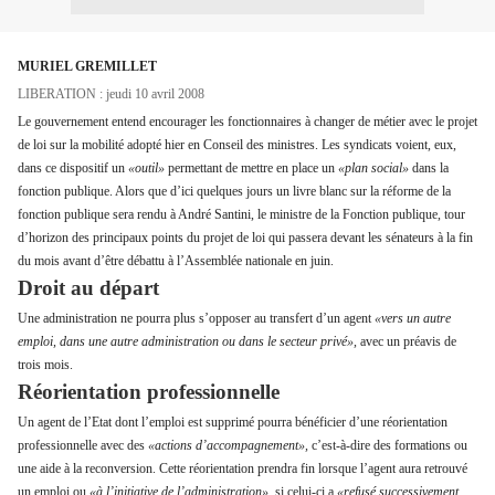
MURIEL GREMILLET
LIBERATION : jeudi 10 avril 2008
Le gouvernement entend encourager les fonctionnaires à changer de métier avec le projet
de loi sur la mobilité adopté hier en Conseil des ministres. Les syndicats voient, eux,
dans ce dispositif un
«outil»
permettant de mettre en place un
«plan social»
dans la
fonction publique. Alors que d’ici quelques jours un livre blanc sur la réforme de la
fonction publique sera rendu à André Santini, le ministre de la Fonction publique, tour
d’horizon des principaux points du projet de loi qui passera devant les sénateurs à la fin
du mois avant d’être débattu à l’Assemblée nationale en juin.
Droit au départ
Une administration ne pourra plus s’opposer au transfert d’un agent
«vers un autre
emploi, dans une autre administration ou dans le secteur privé»,
avec un préavis de
trois mois.
Réorientation professionnelle
Un agent de l’Etat dont l’emploi est supprimé pourra bénéficier d’une réorientation
professionnelle avec des
«actions d’accompagnement»,
c’est-à-dire des formations ou
une aide à la reconversion. Cette réorientation prendra fin lorsque l’agent aura retrouvé
un emploi ou
«à l’initiative de l’administration»,
si celui-ci a
«refusé successivement