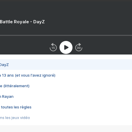
 Battle Royale - DayZ
 DayZ
 a 13 ans (et vous l'avez ignoré)
e (littéralement)
im Rayan
 toutes les règles
s les jeux vidéo
us choquant de Rockstar ? - Le scandale BULLY