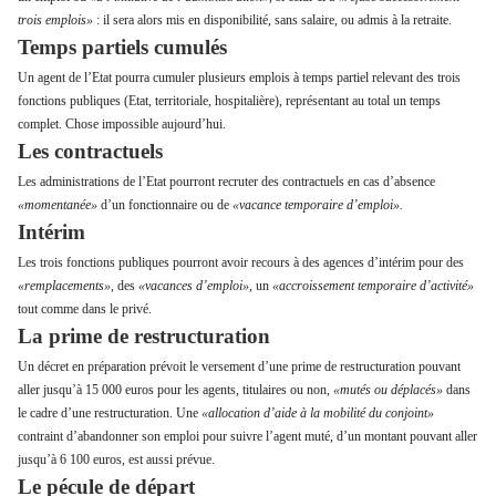
trois emplois»
: il sera alors mis en disponibilité, sans salaire, ou admis à la retraite.
Temps partiels cumulés
Un agent de l’Etat pourra cumuler plusieurs emplois à temps partiel relevant des trois
fonctions publiques (Etat, territoriale, hospitalière), représentant au total un temps
complet. Chose impossible aujourd’hui.
Les contractuels
Les administrations de l’Etat pourront recruter des contractuels en cas d’absence
«momentanée»
d’un fonctionnaire ou de
«vacance temporaire d’emploi».
Intérim
Les trois fonctions publiques pourront avoir recours à des agences d’intérim pour des
«remplacements»
, des
«vacances d’emploi»,
un
«accroissement temporaire d’activité»
tout comme dans le privé.
La prime de restructuration
Un décret en préparation prévoit le versement d’une prime de restructuration pouvant
aller jusqu’à 15 000 euros pour les agents, titulaires ou non,
«mutés ou déplacés»
dans
le cadre d’une restructuration. Une
«allocation d’aide à la mobilité du conjoint»
contraint d’abandonner son emploi pour suivre l’agent muté, d’un montant pouvant aller
jusqu’à 6 100 euros, est aussi prévue.
Le pécule de départ