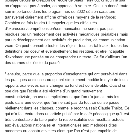
plongée depuis la création de l'école de Jules Ferry où, chacun le sait,
on n'apprenait pas à parler, on apprenait à se taire. On lui a donné toute
son importance dans les programmes de 2002 où son caractère
transversal clairement affiché offrait des moyens de la renforcer.
Combien de fois faudra-t-il rappeler que les difficultés
d'expression/compréhension/communication ne seront pas pas
résolues par un renfocement des activités mécaniques préalables mais
par un développement des activités de production, de communication
vraie. On peut connaître toutes les règles, tous les tableaux, toutes les
définitions par coeur et éventuellement les restituer, et être incapable
d'exprimer une pensée ou de comprendre un texte. Ce fût d'ailleurs l'un
des drames de l'école du passé
* ensuite, parce que la proportion d'enseignants qui ont persévéré dans
les pratiques anciennes ou qui ont simplement modifié le style de leurs
rapports aux élèves sans changer au fond est considérable. Quand on
ose dire que l'école a été victime d'un grand mouvement
constructiviste, on avoue implicitement que l'on n'a jamais mis les
pieds dans une école, que l'on ne sait pas du tout ce qui se passe
réellement dans les classes, comme le reconnaissait Claude Thélot. Ce
qui m'a fait écrire dans un article publié par le café pédagogique qu'il est
très contestable de faire porter la responsabilité des résultats actuels
aux évaluations nationales et internationales aux méthodes dites
modernes ou constructivistes alors que l'on n'est pas capable de