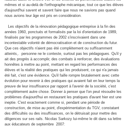
mêmes et si au-delà de l'orthographe mécanique, tout ce que les élèves
d'aujourd'hui savent et savent faire que nous ne savions pas quand
nous avions leur âge est pris en considération.
Les objectifs de la rénovation pédagogique entreprise à la fin des
années 1960, ponctués et formalisés par la loi d'orientation de 1989,
finalisés par les programmes de 2002 s'inscrivaient dans une
incontestable volonté de démocratisation et de construction du futur.
Que ces objectifs n'aient pas été complètement ou suffisamment
atteints,.
personne ne le conteste, surtout pas les pédagogues. Qu'il y
ait des progrès à accomplir, des combats à renforcer, des évaluations
honnêtes à mettre au point, mettant en regard les performances des
élèves et la réalité des pratiques qui les produisent, ce qui n'a jamais
été fait, c'est une évidence. Qu'il faille rompre brutalement avec cette
évolution pour revenir à des pratiques qui avaient fait en leur temps la
preuve de leur insuffisance par rapport à l'avenir de la société, c'est
complètement autre chose. Donner à penser que l'on peut résoudre les
problèmes d'aujourd'hui en restaurant les pratiques d'avant hier est une
ineptie. C'est exactement comme si, pendant une période de
construction, de mise au point, d'expérimentation du TGV, constatant
des difficultés ou des insuffisances, on le détruisait pour mettre des
diligences sur ses rails. Nicolas Sarkozy lui-même le dit dans sa lettre
aux éducateurs de septembre
2007: