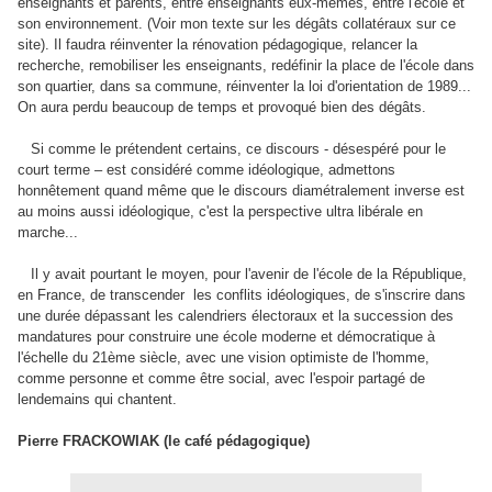
enseignants et parents, entre enseignants eux-mêmes, entre l'école et
son environnement. (Voir mon texte sur les dégâts collatéraux sur ce
site). Il faudra réinventer la rénovation pédagogique, relancer la
recherche, remobiliser les enseignants, redéfinir la place de l'école dans
son quartier, dans sa commune, réinventer la loi d'orientation de 1989...
On aura perdu beaucoup de temps et provoqué bien des dégâts.
Si comme le prétendent certains, ce discours - désespéré pour le
court terme – est considéré comme idéologique, admettons
honnêtement quand même que le discours diamétralement inverse est
au moins aussi idéologique, c'est la perspective ultra libérale en
marche...
Il y avait pourtant le moyen, pour l'avenir de l'école de la République,
en France, de transcender
les conflits idéologiques, de s'inscrire dans
une durée dépassant les calendriers électoraux et la succession des
mandatures pour construire une école moderne et démocratique à
l'échelle du 21ème siècle, avec une vision optimiste de l'homme,
comme personne et comme être social, avec l'espoir partagé de
lendemains qui chantent.
Pierre FRACKOWIAK (le café pédagogique)