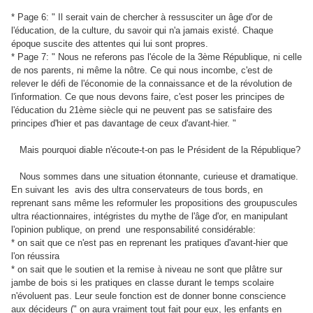
* Page 6: " Il serait vain de chercher à ressusciter un âge d'or de
l'éducation, de la culture, du savoir qui n'a jamais existé. Chaque
époque suscite des attentes qui lui sont propres.
* Page 7: " Nous ne referons pas l'école de la 3ème République, ni celle
de nos parents, ni même la nôtre. Ce qui nous incombe, c'est de
relever le défi de l'économie de la connaissance et de la révolution de
l'information. Ce que nous devons faire, c'est poser les principes de
l'éducation du 21ème siècle qui ne peuvent pas se satisfaire des
principes d'hier et pas davantage de ceux d'avant-hier. "
Mais pourquoi diable n'écoute-t-on pas le Président de la République?
Nous sommes dans une situation étonnante, curieuse et dramatique.
En suivant les
avis des ultra conservateurs de tous bords, en
reprenant sans même les reformuler les propositions des groupuscules
ultra réactionnaires, intégristes du mythe de l'âge d'or, en manipulant
l'opinion publique, on prend
une responsabilité considérable:
* on sait que ce n'est pas en reprenant les pratiques d'avant-hier que
l'on réussira
* on sait que le soutien et la remise à niveau ne sont que plâtre sur
jambe de bois si les pratiques en classe durant le temps scolaire
n'évoluent pas. Leur seule fonction est de donner bonne conscience
aux décideurs (" on aura vraiment tout fait pour eux, les enfants en