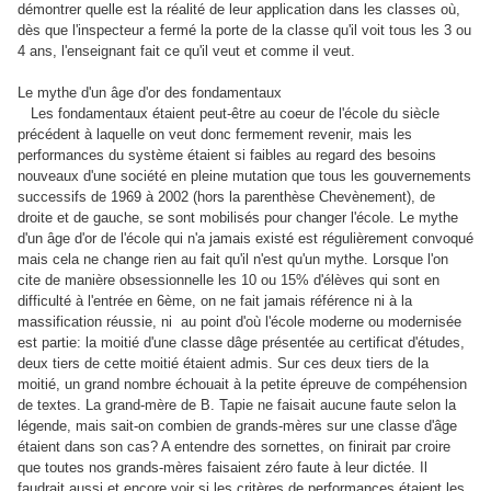
démontrer quelle est la réalité de leur application dans les classes où,
dès que l'inspecteur a fermé la porte de la classe qu'il voit tous les 3 ou
4 ans, l'enseignant fait ce qu'il veut et comme il veut.
Le mythe d'un âge d'or des fondamentaux
Les fondamentaux étaient peut-être au coeur de l'école du siècle
précédent à laquelle on veut donc fermement revenir, mais les
performances du système étaient si faibles au regard des besoins
nouveaux d'une société en pleine mutation que tous les gouvernements
successifs de 1969 à 2002 (hors la parenthèse Chevènement), de
droite et de gauche, se sont mobilisés pour changer l'école. Le mythe
d'un âge d'or de l'école qui n'a jamais existé est régulièrement convoqué
mais cela ne change rien au fait qu'il n'est qu'un mythe. Lorsque l'on
cite de manière obsessionnelle les 10 ou 15% d'élèves qui sont en
difficulté à l'entrée en 6ème, on ne fait jamais référence ni à la
massification réussie, ni
au point d'où l'école moderne ou modernisée
est partie: la moitié d'une classe dâge présentée au certificat d'études,
deux tiers de cette moitié étaient admis. Sur ces deux tiers de la
moitié, un grand nombre échouait à la petite épreuve de compéhension
de textes. La grand-mère de B. Tapie ne faisait aucune faute selon la
légende, mais sait-on combien de grands-mères sur une classe d'âge
étaient dans son cas? A entendre des sornettes, on finirait par croire
que toutes nos grands-mères faisaient zéro faute à leur dictée. Il
faudrait aussi et encore voir si les critères de performances étaient les