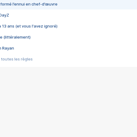
nsformé l’ennui en chef-d’œuvre
 DayZ
 a 13 ans (et vous l'avez ignoré)
e (littéralement)
im Rayan
 toutes les règles
s les jeux vidéo
us choquant de Rockstar ? - Le scandale BULLY
e plus moche de Steam
du RÊVE tourne au CAUCHEMAR
pendant 8 heures
it… à tort
umiliés par un jeu vidéo