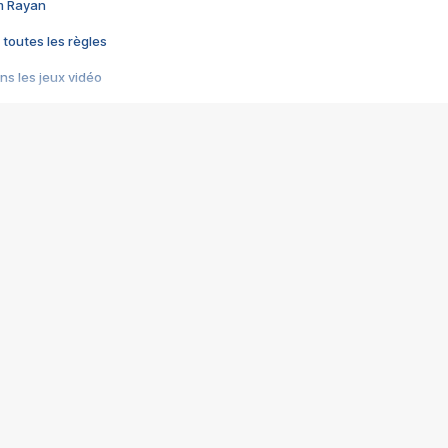
im Rayan
 toutes les règles
s les jeux vidéo
us choquant de Rockstar ? - Le scandale BULLY
e plus moche de Steam
du RÊVE tourne au CAUCHEMAR
pendant 8 heures
it… à tort
umiliés par un jeu vidéo
ire - Final Fantasy 8
ti un empire - Age of Empires
story DOFUS
tard, il crée l'un des pires jeux de tous les temps, MindsEye.