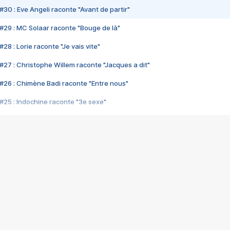
#30 : Eve Angeli raconte "Avant de partir"
#29 : MC Solaar raconte "Bouge de là"
28 : Lorie raconte "Je vais vite"
#27 : Christophe Willem raconte "Jacques a dit"
#26 : Chimène Badi raconte "Entre nous"
#25 : Indochine raconte "3e sexe"
#24 : Zaho raconte "C'est chelou"
#23 : Patrick Bruel raconte "Au café des délices"
#22 : Kyo raconte "Le chemin"
#21 : Nolwenn Leroy raconte "Cassé"
#20 : Patrick Hernandez raconte "Born to be alive"
#19 : Lorie raconte "Près de moi"