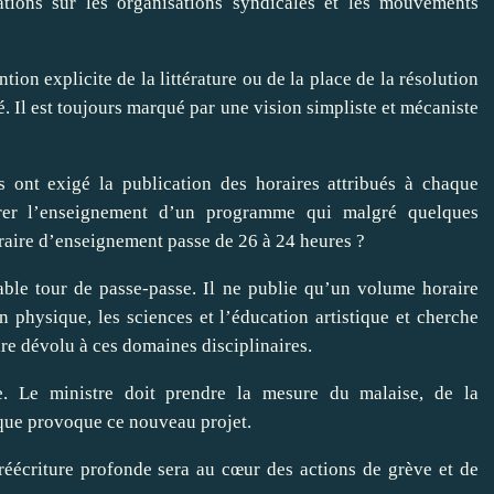
ations sur les organisations syndicales et les mouvements
ion explicite de la littérature ou de la place de la résolution
. Il est toujours marqué par une vision simpliste et mécaniste
s ont exigé la publication des horaires attribués à chaque
urer l’enseignement d’un programme qui malgré quelques
oraire d’enseignement passe de 26 à 24 heures ?
able tour de passe-passe. Il ne publie qu’un volume horaire
n physique, les sciences et l’éducation artistique et cherche
re dévolu à ces domaines disciplinaires.
se. Le ministre doit prendre la mesure du malaise, de la
n que provoque ce nouveau projet.
réécriture profonde sera au cœur des actions de grève et de