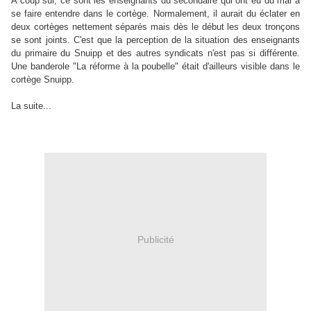
A coup sur, ce sont les enseignants du secondaire qui ont eu du mal à
se faire entendre dans le cortège. Normalement, il aurait du éclater en
deux cortèges nettement séparés mais dès le début les deux tronçons
se sont joints. C'est que la perception de la situation des enseignants
du primaire du Snuipp et des autres syndicats n'est pas si différente.
Une banderole "La réforme à la poubelle" était d'ailleurs visible dans le
cortège Snuipp.
La suite...
Publicité