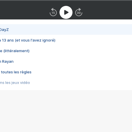
 DayZ
 a 13 ans (et vous l'avez ignoré)
e (littéralement)
im Rayan
 toutes les règles
s les jeux vidéo
us choquant de Rockstar ? - Le scandale BULLY
e plus moche de Steam
du RÊVE tourne au CAUCHEMAR
pendant 8 heures