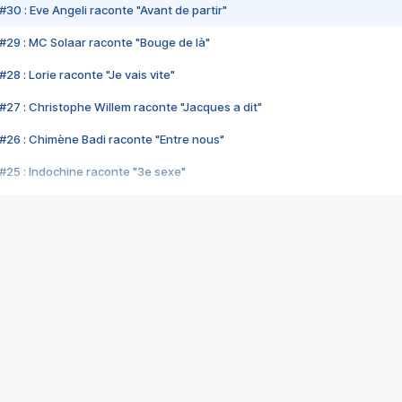
#30 : Eve Angeli raconte "Avant de partir"
#29 : MC Solaar raconte "Bouge de là"
28 : Lorie raconte "Je vais vite"
#27 : Christophe Willem raconte "Jacques a dit"
#26 : Chimène Badi raconte "Entre nous"
#25 : Indochine raconte "3e sexe"
#24 : Zaho raconte "C'est chelou"
#23 : Patrick Bruel raconte "Au café des délices"
#22 : Kyo raconte "Le chemin"
#21 : Nolwenn Leroy raconte "Cassé"
#20 : Patrick Hernandez raconte "Born to be alive"
#19 : Lorie raconte "Près de moi"
#18 : Michael Jones raconte "A nos actes manqués" (avec Jean-Jacque