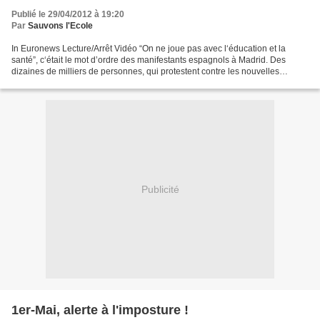
Publié le 29/04/2012 à 19:20
Par
Sauvons l'Ecole
In Euronews Lecture/Arrêt Vidéo “On ne joue pas avec l‘éducation et la
santé”, c‘était le mot d’ordre des manifestants espagnols à Madrid. Des
dizaines de milliers de personnes, qui protestent contre les nouvelles
mesures d’austérité, avec des coupes...
Publicité
1er-Mai, alerte à l'imposture !