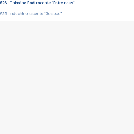
#26 : Chimène Badi raconte "Entre nous"
#25 : Indochine raconte "3e sexe"
#24 : Zaho raconte "C'est chelou"
#23 : Patrick Bruel raconte "Au café des délices"
#22 : Kyo raconte "Le chemin"
#21 : Nolwenn Leroy raconte "Cassé"
#20 : Patrick Hernandez raconte "Born to be alive"
#19 : Lorie raconte "Près de moi"
#18 : Michael Jones raconte "A nos actes manqués" (avec Jean-Jacque
#17 : Khaled raconte "Aïcha"
#16 : Corneille raconte "Parce qu'on vient de loin"
#15 : Indochine raconte "L'aventurier"
14 : Lorie raconte "Sur un air latino"